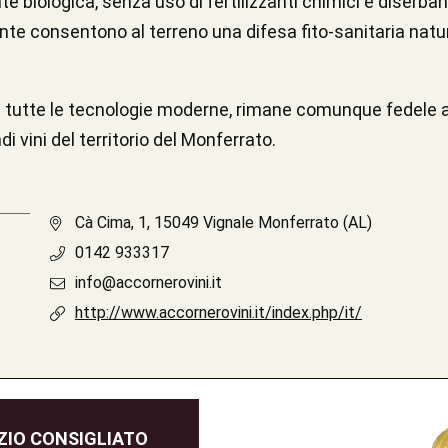
e biologica, senza uso di fertilizzanti chimici e diserbant
ente consentono al terreno una difesa fito-sanitaria nat
i tutte le tecnologie moderne, rimane comunque fedele ai 
di vini del territorio del Monferrato.
Cà Cima, 1, 15049 Vignale Monferrato (AL)
0142 933317
info@accornerovini.it
http://www.accornerovini.it/index.php/it/
IO CONSIGLIATO