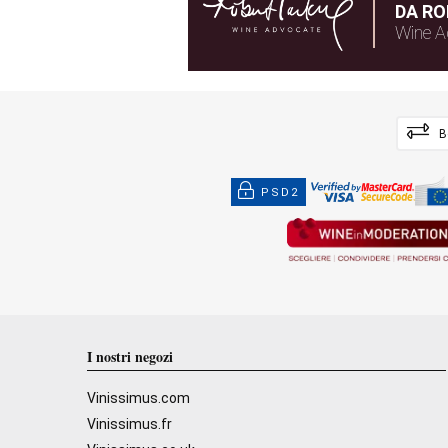
DA RO
Wine A
B
PSD2
I nostri negozi
Vinissimus.com
Vinissimus.fr