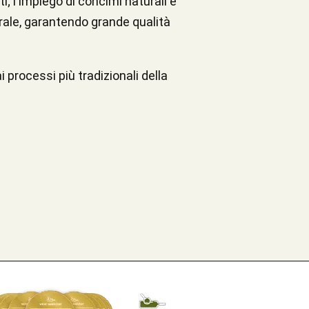
i; l'impiego di concimi naturali e
urale, garantendo grande qualità
processi più tradizionali della