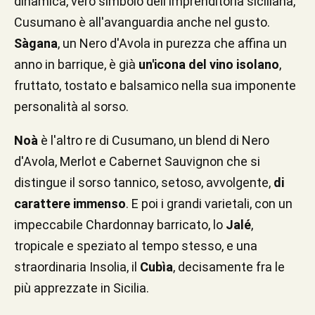
dinamica, vero simbolo dell'imprenditoria siciliana,
Cusumano è all'avanguardia anche nel gusto.
Sàgana
, un Nero d'Avola in purezza che affina un
anno in barrique, è già
un'icona del vino isolano
,
fruttato, tostato e balsamico nella sua imponente
personalità al sorso.
Noà
è l'altro re di Cusumano, un blend di Nero
d'Avola, Merlot e Cabernet Sauvignon che si
distingue il sorso tannico, setoso, avvolgente,
di
carattere immenso
. E poi i grandi varietali, con un
impeccabile Chardonnay barricato, lo
Jalé
,
tropicale e speziato al tempo stesso, e una
straordinaria Insolia, il
Cubìa
, decisamente fra le
più apprezzate in Sicilia.