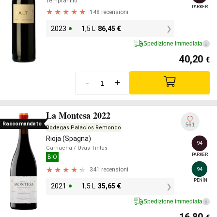
Tempranillo
PARKER
148 recensioni
2023
1,5 L
86,45
€
Spedizione immediata
i
40,20
€
-
+
La Montesa 2022
Raccomandato
561
Bodegas Palacios Remondo
Rioja (Spagna)
94
Garnacha
/ Uvas Tintas
PARKER
BIO
94
341 recensioni
PEÑÍN
2021
1,5 L
35,65
€
Spedizione immediata
i
16,80