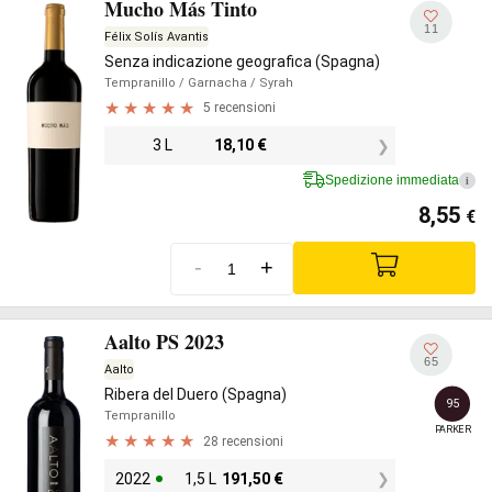
Mucho Más Tinto
11
Félix Solís Avantis
Senza indicazione geografica (Spagna)
Tempranillo
/ Garnacha
/ Syrah
5 recensioni
3 L
18,10
€
Spedizione immediata
i
8,55
€
-
+
Aalto PS 2023
65
Aalto
Ribera del Duero (Spagna)
95
Tempranillo
PARKER
28 recensioni
2022
1,5 L
191,50
€