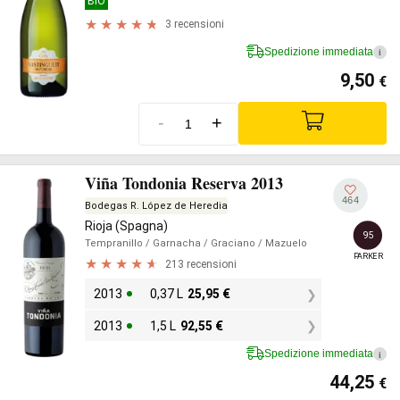
BIO
3 recensioni
Spedizione immediata
i
9,50
€
-
+
Viña Tondonia Reserva 2013
464
Bodegas R. López de Heredia
Rioja (Spagna)
95
Tempranillo
/ Garnacha
/ Graciano
/ Mazuelo
PARKER
213 recensioni
2013
0,37 L
25,95
€
2013
1,5 L
92,55
€
Spedizione immediata
i
44,25
€