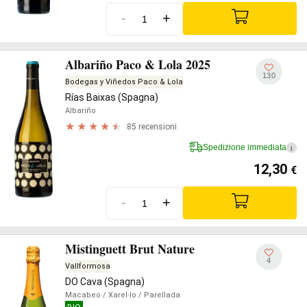
-
+
Albariño Paco & Lola 2025
130
Bodegas y Viñedos Paco & Lola
Rías Baixas (Spagna)
Albariño
85 recensioni
Spedizione immediata
i
12,30
€
-
+
Mistinguett Brut Nature
4
Vallformosa
DO Cava (Spagna)
Macabeo
/ Xarel·lo
/ Parellada