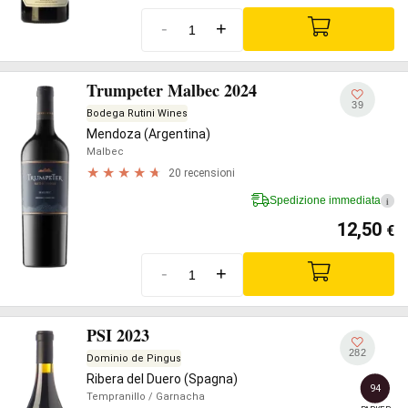
-
+
Trumpeter Malbec 2024
39
Bodega Rutini Wines
Mendoza (Argentina)
Malbec
20 recensioni
Spedizione immediata
i
12,50
€
-
+
PSI 2023
282
Dominio de Pingus
Ribera del Duero (Spagna)
94
Tempranillo
/ Garnacha