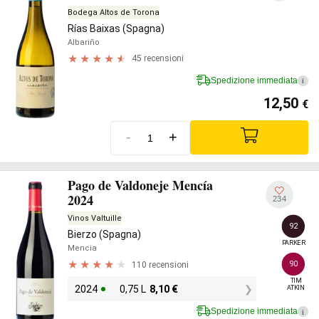
Bodega Altos de Torona
Rías Baixas (Spagna)
Albariño
45 recensioni
Spedizione immediata
i
12,50
€
-
+
Pago de Valdoneje Mencía
2024
234
Vinos Valtuille
92
Bierzo (Spagna)
PARKER
Mencia
110 recensioni
90
TIM

2024
0,75 L
8,10
€
ATKIN
Spedizione immediata
i