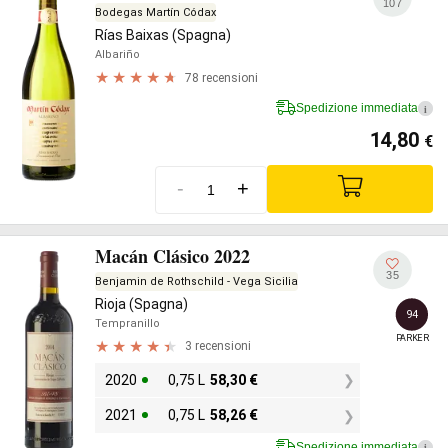
107
Bodegas Martín Códax
Rías Baixas (Spagna)
Albariño
78 recensioni
Spedizione immediata
i
14,80
€
-
+
Macán Clásico 2022
35
Benjamin de Rothschild - Vega Sicilia
Rioja (Spagna)
94
Tempranillo
PARKER
3 recensioni
2020
0,75 L
58,30
€
2021
0,75 L
58,26
€
Spedizione immediata
i