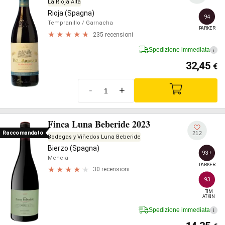
La Rioja Alta
Rioja (Spagna)
94
Tempranillo
/ Garnacha
PARKER
235 recensioni
Spedizione immediata
i
32,45
€
-
+
Finca Luna Beberide 2023
Raccomandato
212
Bodegas y Viñedos Luna Beberide
Bierzo (Spagna)
93+
Mencia
PARKER
30 recensioni
93
TIM

ATKIN
Spedizione immediata
i