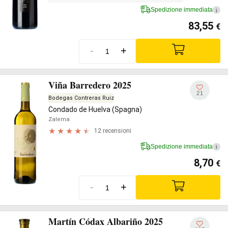
Spedizione immediata
i
83,55
€
-
+
Viña Barredero 2025
21
Bodegas Contreras Ruiz
Condado de Huelva (Spagna)
Zalema
12 recensioni
Spedizione immediata
i
8,70
€
-
+
Martín Códax Albariño 2025