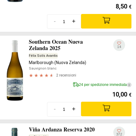
8,50
€
-
+
Southern Ocean Nueva
Zelanda 2025
14
Félix Solís Avantis
Marlborough (Nuova Zelanda)
Sauvignon blanc
2 recensioni
24 per spedizione immediata
i
10,00
€
-
+
Viña Ardanza Reserva 2020
372