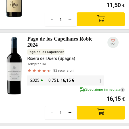
11,50
€
-
+
Pago de los Capellanes Roble
2024
151
Pago de los Capellanes
Ribera del Duero (Spagna)
Tempranillo
82 recensioni
2025
0,75 L
16,15
€
Spedizione immediata
i
16,15
€
-
+