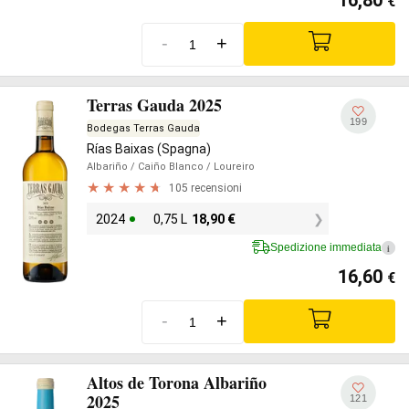
€
-
+
Terras Gauda 2025
199
Bodegas Terras Gauda
Rías Baixas (Spagna)
Albariño
/ Caiño Blanco
/ Loureiro
105 recensioni
2024
0,75 L
18,90
€
Spedizione immediata
i
16,60
€
-
+
Altos de Torona Albariño
2025
121