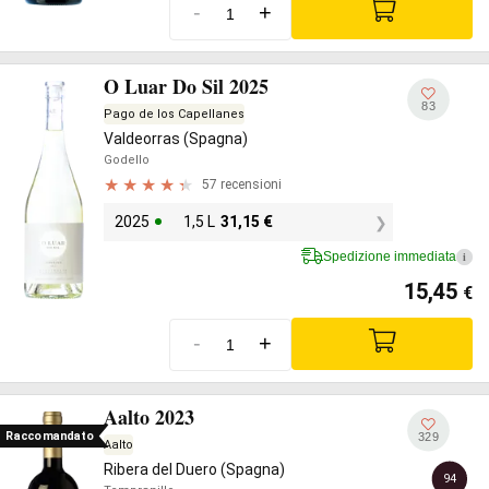
-
+
O Luar Do Sil 2025
83
Pago de los Capellanes
Valdeorras (Spagna)
Godello
57 recensioni
2025
1,5 L
31,15
€
Spedizione immediata
i
15,45
€
-
+
Aalto 2023
Raccomandato
329
Aalto
Ribera del Duero (Spagna)
94