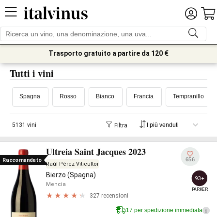
Trasporto gratuito a partire da 120 €
Tutti i vini
Spagna
Rosso
Bianco
Francia
Tempranillo
5131 vini
Filtra
Ultreia Saint Jacques 2023
656
Raccomandato
Raúl Pérez Viticultor
Bierzo (Spagna)
93+
Mencia
PARKER
327 recensioni
17 per spedizione immediata
i