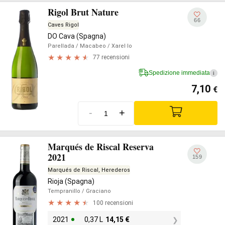
Rigol Brut Nature
66
Caves Rigol
DO Cava (Spagna)
Parellada
/ Macabeo
/ Xarel·lo
77 recensioni
Spedizione immediata
i
7,10
€
-
+
Marqués de Riscal Reserva
2021
159
Marqués de Riscal, Herederos
Rioja (Spagna)
Tempranillo
/ Graciano
100 recensioni
2021
0,37 L
14,15
€