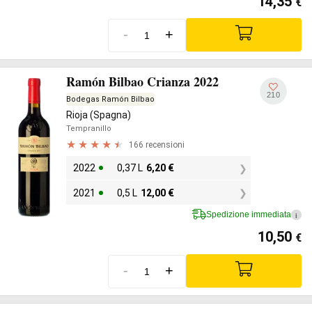
14,35
€
-
+
Ramón Bilbao Crianza 2022
210
Bodegas Ramón Bilbao
Rioja (Spagna)
Tempranillo
166 recensioni
2022
0,37 L
6,20
€
2021
0,5 L
12,00
€
Spedizione immediata
i
10,50
€
-
+