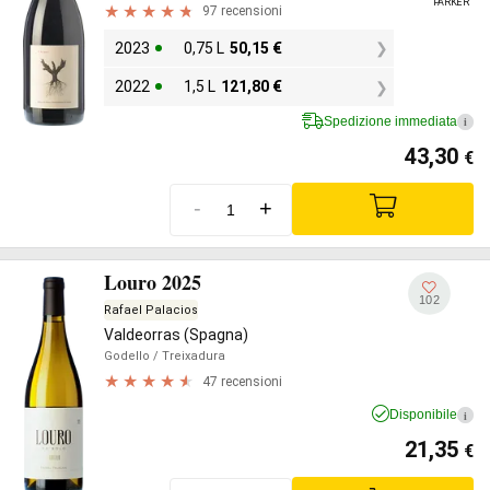
PARKER
97 recensioni
2023
0,75 L
50,15
€
2022
1,5 L
121,80
€
Spedizione immediata
i
43,30
€
-
+
Louro 2025
102
Rafael Palacios
Valdeorras (Spagna)
Godello
/ Treixadura
47 recensioni
Disponibile
i
21,35
€