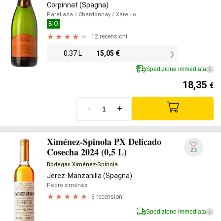
Corpinnat (Spagna)
Parellada
/ Chardonnay
/ Xarel·lo
BIO
12 recensioni
0,37 L
15,05
€
Spedizione immediata
i
18,35
€
-
+
Ximénez-Spinola PX Delicado
Cosecha 2024 (0,5 L)
23
Bodegas Ximénez-Spínola
Jerez-Manzanilla (Spagna)
Pedro ximénez
6 recensioni
Spedizione immediata
i