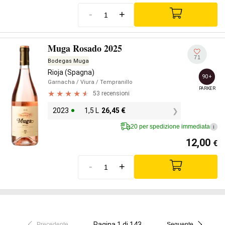
-
+
Muga Rosado 2025
71
Bodegas Muga
Rioja (Spagna)
90+
Garnacha
/ Viura
/ Tempranillo
PARKER
53 recensioni
2023
1,5 L
26,45
€
20 per spedizione immediata
i
12,00
€
-
+
Pagina 1 di 143
Precedente
Seguente