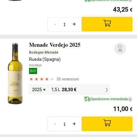
43,25
€
-
+
Menade Verdejo 2025
36
Bodegas Menade
Rueda (Spagna)
Verdejo
BIO
35 recensioni
2025
1,5 L
28,30
€
Spedizione immediata
i
11,00
€
-
+