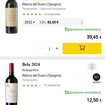
Ribera del Duero (Spagna)
Tempranillo
/ Cabernet Sauvignon
14 recensioni
2022
1,5 L
82,00
€
Spedizione immediata
i
39,45
€
-
+
Bela 2024
79
Bodega Bela
Ribera del Duero (Spagna)
92+
Tempranillo
PARKER
12 recensioni
Spedizione immediata
i
12,50
€