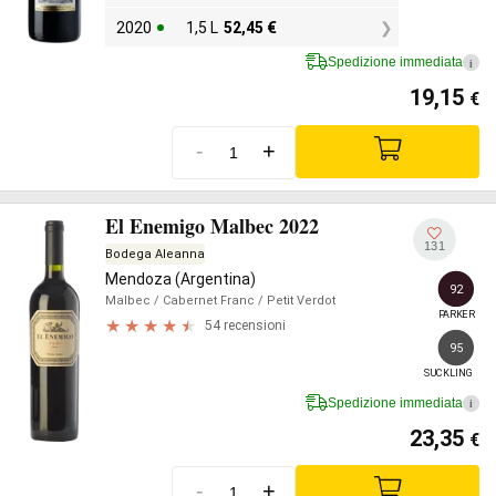
2020
1,5 L
52,45
€
Spedizione immediata
i
19,15
€
-
+
El Enemigo Malbec 2022
131
Bodega Aleanna
Mendoza (Argentina)
92
Malbec
/ Cabernet Franc
/ Petit Verdot
PARKER
54 recensioni
95
SUCKLING
Spedizione immediata
i
23,35
€
-
+