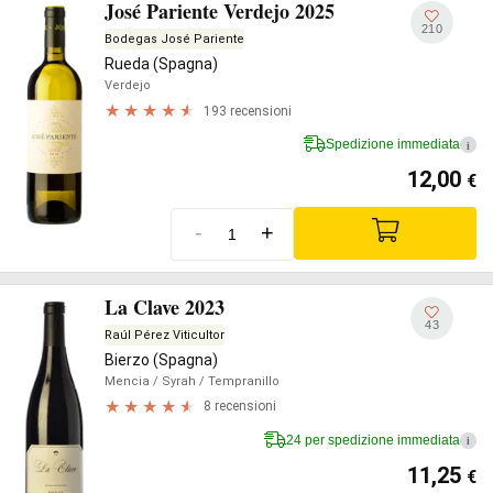
José Pariente Verdejo 2025
210
Bodegas José Pariente
Rueda (Spagna)
Verdejo
193 recensioni
Spedizione immediata
i
12,00
€
-
+
La Clave 2023
43
Raúl Pérez Viticultor
Bierzo (Spagna)
Mencia
/ Syrah
/ Tempranillo
8 recensioni
24 per spedizione immediata
i
11,25
€