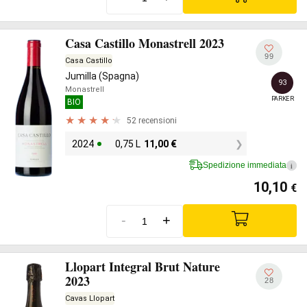
Casa Castillo Monastrell 2023
99
Casa Castillo
Jumilla (Spagna)
93
Monastrell
PARKER
BIO
52 recensioni
2024
0,75 L
11,00
€
Spedizione immediata
i
10,10
€
-
+
Llopart Integral Brut Nature
2023
28
Cavas Llopart