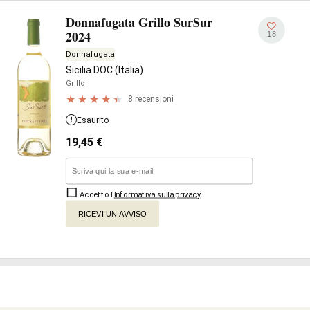
Donnafugata Grillo SurSur
2024
18
Donnafugata
Sicilia DOC (Italia)
Grillo
8 recensioni
Esaurito
19,45
€
Accetto l'
Informativa sulla privacy
.
RICEVI UN AVVISO