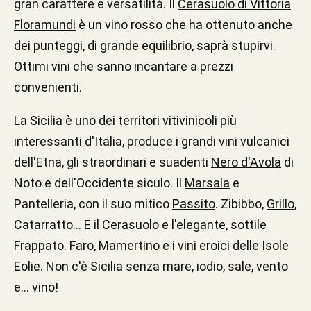
gran carattere e versatilità. Il
Cerasuolo di Vittoria
Floramundi
è un vino rosso che ha ottenuto anche
dei punteggi, di grande equilibrio, saprà stupirvi.
Ottimi vini che sanno incantare a prezzi
convenienti.
La
Sicilia
è uno dei territori vitivinicoli più
interessanti d'Italia, produce i grandi vini vulcanici
dell'Etna, gli straordinari e suadenti
Nero d'Avola
di
Noto e dell'Occidente siculo. Il
Marsala
e
Pantelleria, con il suo mitico
Passito
. Zibibbo,
Grillo
,
Catarratto
... E il Cerasuolo e l'elegante, sottile
Frappato
.
Faro
,
Mamertino
e i vini eroici delle Isole
Eolie. Non c'è Sicilia senza mare, iodio, sale, vento
e... vino!