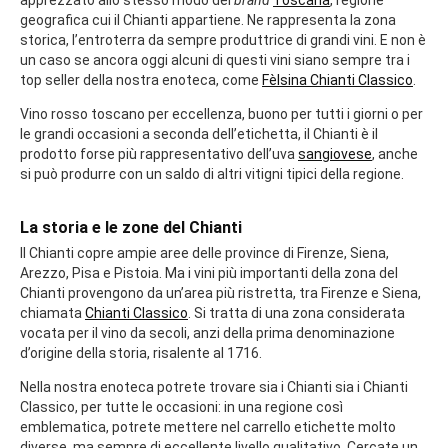
geografica cui il Chianti appartiene. Ne rappresenta la zona
storica, l’entroterra da sempre produttrice di grandi vini. E non è
un caso se ancora oggi alcuni di questi vini siano sempre tra i
top seller della nostra enoteca, come
Fèlsina Chianti Classico
.
Vino rosso toscano per eccellenza, buono per tutti i giorni o per
le grandi occasioni a seconda dell’etichetta, il Chianti è il
prodotto forse più rappresentativo dell’uva
sangiovese
, anche
si può produrre con un saldo di altri vitigni tipici della regione.
La storia e le zone del Chianti
Il Chianti copre ampie aree delle province di Firenze, Siena,
Arezzo, Pisa e Pistoia. Ma i vini più importanti della zona del
Chianti provengono da un’area più ristretta, tra Firenze e Siena,
chiamata
Chianti Classico
. Si tratta di una zona considerata
vocata per il vino da secoli, anzi della prima denominazione
d’origine della storia, risalente al 1716.
Nella nostra enoteca potrete trovare sia i Chianti sia i Chianti
Classico, per tutte le occasioni: in una regione così
emblematica, potrete mettere nel carrello etichette molto
diverse, ma sempre di eccellente livello qualitativo. Cercate un