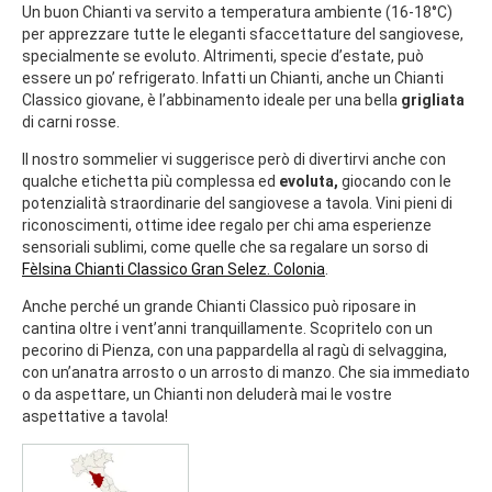
Un buon Chianti va servito a temperatura ambiente (16-18°C)
per apprezzare tutte le eleganti sfaccettature del sangiovese,
specialmente se evoluto. Altrimenti, specie d’estate, può
essere un po’ refrigerato. Infatti un Chianti, anche un Chianti
Classico giovane, è l’abbinamento ideale per una bella
grigliata
di carni rosse.
Il nostro sommelier vi suggerisce però di divertirvi anche con
qualche etichetta più complessa ed
evoluta,
giocando con le
potenzialità straordinarie del sangiovese a tavola. Vini pieni di
riconoscimenti, ottime idee regalo per chi ama esperienze
sensoriali sublimi, come quelle che sa regalare un sorso di
Fèlsina Chianti Classico Gran Selez. Colonia
.
Anche perché un grande Chianti Classico può riposare in
cantina oltre i vent’anni tranquillamente. Scopritelo con un
pecorino di Pienza, con una pappardella al ragù di selvaggina,
con un’anatra arrosto o un arrosto di manzo. Che sia immediato
o da aspettare, un Chianti non deluderà mai le vostre
aspettative a tavola!