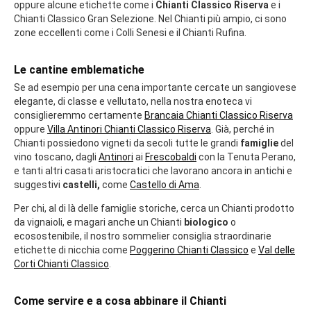
oppure alcune etichette come i
Chianti Classico Riserva
e i
Chianti Classico Gran Selezione. Nel Chianti più ampio, ci sono
zone eccellenti come i Colli Senesi e il Chianti Rufina.
Le cantine emblematiche
Se ad esempio per una cena importante cercate un sangiovese
elegante, di classe e vellutato, nella nostra enoteca vi
consiglieremmo certamente
Brancaia Chianti Classico Riserva
oppure
Villa Antinori Chianti Classico Riserva
. Già, perché in
Chianti possiedono vigneti da secoli tutte le grandi
famiglie
del
vino toscano, dagli
Antinori
ai
Frescobaldi
con la Tenuta Perano,
e tanti altri casati aristocratici che lavorano ancora in antichi e
suggestivi
castelli,
come
Castello di Ama
.
Per chi, al di là delle famiglie storiche, cerca un Chianti prodotto
da vignaioli, e magari anche un Chianti
biologico
o
ecosostenibile, il nostro sommelier consiglia straordinarie
etichette di nicchia come
Poggerino Chianti Classico
e
Val delle
Corti Chianti Classico
.
Come servire e a cosa abbinare il Chianti