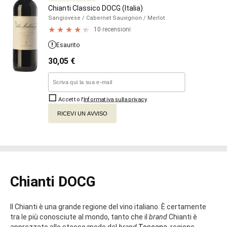
Chianti Classico DOCG (Italia)
Sangiovese
/ Cabernet Sauvignon
/ Merlot
10 recensioni
Esaurito
30,05
€
Accetto l'
Informativa sulla privacy
.
RICEVI UN AVVISO
Chianti DOCG
Il Chianti è una grande regione del vino italiano. È certamente
tra le più conosciute al mondo, tanto che il
brand
Chianti è
apprezzato allo stesso modo del
brand
Toscana
, regione