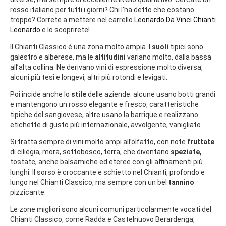
rosso italiano per tutti i giorni? Chi l’ha detto che costano
troppo? Correte a mettere nel carrello
Leonardo Da Vinci Chianti
Leonardo
e lo scoprirete!
Il Chianti Classico è una zona molto ampia. I
suoli
tipici sono
galestro e alberese, ma le
altitudini
variano molto, dalla bassa
all’alta collina. Ne derivano vini di espressione molto diversa,
alcuni più tesi e longevi, altri più rotondi e levigati.
Poi incide anche lo
stile
delle aziende: alcune usano botti grandi
e mantengono un rosso elegante e fresco, caratteristiche
tipiche del sangiovese, altre usano la barrique e realizzano
etichette di gusto più internazionale, avvolgente, vanigliato.
Si tratta sempre di vini molto ampi all’olfatto, con note
fruttate
di ciliegia, mora, sottobosco, terra, che diventano
speziate,
tostate, anche balsamiche ed eteree con gli affinamenti più
lunghi. Il sorso è croccante e schietto nel Chianti, profondo e
lungo nel Chianti Classico, ma sempre con un bel
tannino
pizzicante.
Le zone migliori sono alcuni comuni particolarmente vocati del
Chianti Classico, come Radda e Castelnuovo Berardenga,