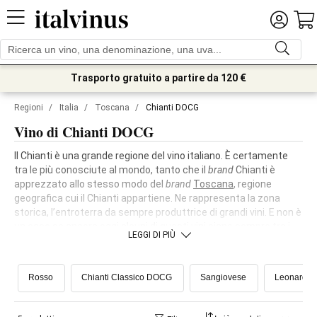
Trasporto gratuito a partire da 120 €
Regioni
/
Italia
/
Toscana
/
Chianti DOCG
Vino di Chianti DOCG
Il Chianti è una grande regione del vino italiano. È certamente
tra le più conosciute al mondo, tanto che il
brand
Chianti è
apprezzato allo stesso modo del
brand
Toscana
, regione
geografica cui il Chianti appartiene. Ne rappresenta la zona
storica, l’entroterra da sempre produttrice di grandi vini. E non è
un caso se ancora oggi alcuni di questi vini siano sempre tra i
LEGGI DI PIÙ
top seller della nostra enoteca, come
Fèlsina Chianti Classico
.
Rosso
Chianti Classico DOCG
Sangiovese
Leonardo D