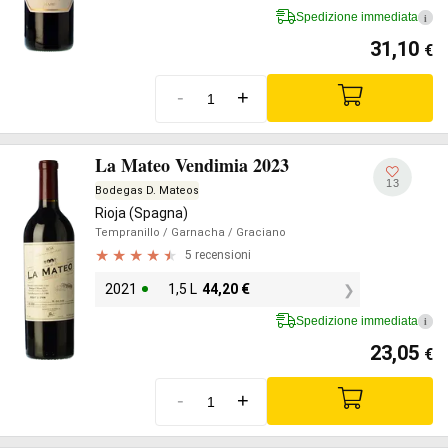
Spedizione immediata
i
31,10
€
-
+
La Mateo Vendimia 2023
13
Bodegas D. Mateos
Rioja (Spagna)
Tempranillo
/ Garnacha
/ Graciano
5 recensioni
2021
1,5 L
44,20
€
Spedizione immediata
i
23,05
€
-
+