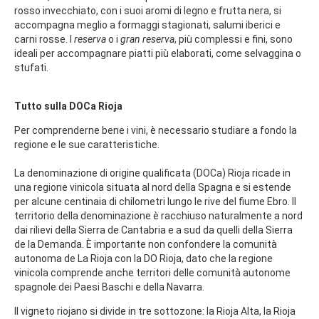
rosso invecchiato, con i suoi aromi di legno e frutta nera, si
accompagna meglio a formaggi stagionati, salumi iberici e
carni rosse. I
reserva
o i
gran reserva
, più complessi e fini, sono
ideali per accompagnare piatti più elaborati, come selvaggina o
stufati.
Tutto sulla DOCa Rioja
Per comprenderne bene i vini, è necessario studiare a fondo la
regione e le sue caratteristiche.
La denominazione di origine qualificata (DOCa) Rioja ricade in
una regione vinicola situata al nord della Spagna e si estende
per alcune centinaia di chilometri lungo le rive del fiume Ebro. Il
territorio della denominazione è racchiuso naturalmente a nord
dai rilievi della Sierra de Cantabria e a sud da quelli della Sierra
de la Demanda. È importante non confondere la comunità
autonoma de La Rioja con la DO Rioja, dato che la regione
vinicola comprende anche territori delle comunità autonome
spagnole dei Paesi Baschi e della Navarra.
Il vigneto riojano si divide in tre sottozone: la Rioja Alta, la Rioja