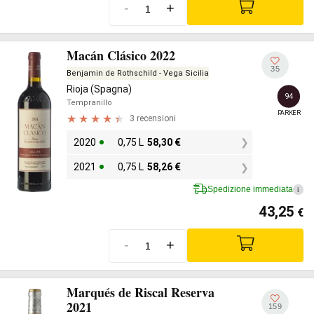
-
+
Macán Clásico 2022
35
Benjamin de Rothschild - Vega Sicilia
Rioja (Spagna)
94
Tempranillo
PARKER
3 recensioni
2020
0,75 L
58,30
€
2021
0,75 L
58,26
€
Spedizione immediata
i
43,25
€
-
+
Marqués de Riscal Reserva
2021
159