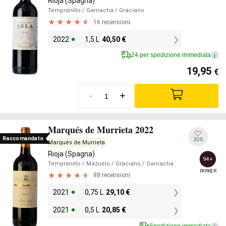
Rioja (Spagna)
Tempranillo
/ Garnacha
/ Graciano
16 recensioni
2022
1,5 L
40,50
€
24 per spedizione immediata
i
19,95
€
-
+
Marqués de Murrieta 2022
Raccomandato
308
Marqués de Murrieta
Rioja (Spagna)
94+
Tempranillo
/ Mazuelo
/ Graciano
/ Garnacha
PARKER
88 recensioni
2021
0,75 L
29,10
€
2021
0,5 L
20,85
€
Spedizione immediata