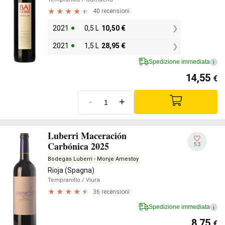
40 recensioni
2021
0,5 L
10,50
€
2021
1,5 L
28,95
€
Spedizione immediata
i
14,55
€
-
+
Luberri Maceración
Carbónica 2025
53
Bodegas Luberri - Monje Amestoy
Rioja (Spagna)
Tempranillo
/ Viura
36 recensioni
Spedizione immediata
i
8,75
€