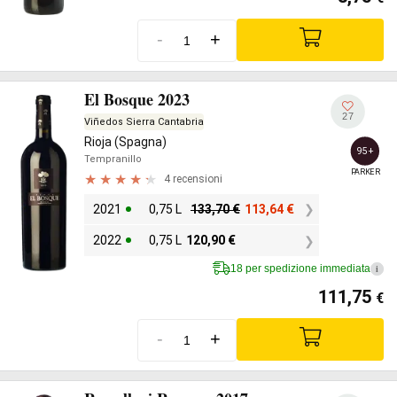
-
+
El Bosque 2023
27
Viñedos Sierra Cantabria
Rioja (Spagna)
95+
Tempranillo
PARKER
4 recensioni
2021
0,75 L
133,70
€
113,64
€
2022
0,75 L
120,90
€
18 per spedizione immediata
i
111,75
€
-
+