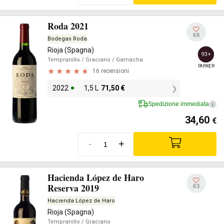
Roda 2021
68
Bodegas Roda
Rioja (Spagna)
93+
Tempranillo
/ Graciano
/ Garnacha
PARKER
16 recensioni
2022
1,5 L
71,50
€
Spedizione immediata
i
34,60
€
-
+
Hacienda López de Haro
Reserva 2019
63
Hacienda López de Haro
Rioja (Spagna)
Tempranillo
/ Graciano