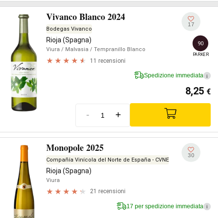
Vivanco Blanco 2024
17
Bodegas Vivanco
Rioja (Spagna)
90
Viura
/ Malvasia
/ Tempranillo Blanco
PARKER
11 recensioni
Spedizione immediata
i
8,25
€
-
+
Monopole 2025
30
Compañía Vinícola del Norte de España - CVNE
Rioja (Spagna)
Viura
21 recensioni
17 per spedizione immediata
i