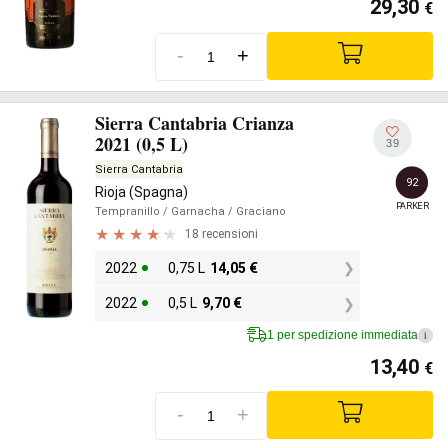
29,30
€
-
+
Sierra Cantabria Crianza
2021 (0,5 L)
39
Sierra Cantabria
92
Rioja (Spagna)
PARKER
Tempranillo
/ Garnacha
/ Graciano
18 recensioni
2022
0,75 L
14,05
€
2022
0,5 L
9,70
€
1 per spedizione immediata
i
13,40
€
-
+