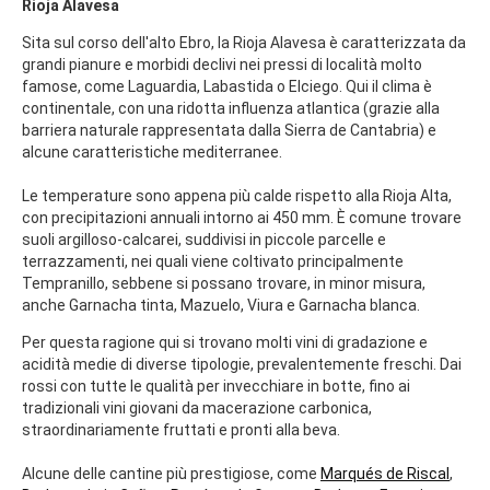
Rioja Alavesa
Sita sul corso dell'alto Ebro, la Rioja Alavesa è caratterizzata da
grandi pianure e morbidi declivi nei pressi di località molto
famose, come Laguardia, Labastida o Elciego. Qui il clima è
continentale, con una ridotta influenza atlantica (grazie alla
barriera naturale rappresentata dalla Sierra de Cantabria) e
alcune caratteristiche mediterranee.
Le temperature sono appena più calde rispetto alla Rioja Alta,
con precipitazioni annuali intorno ai 450 mm. È comune trovare
suoli argilloso-calcarei, suddivisi in piccole parcelle e
terrazzamenti, nei quali viene coltivato principalmente
Tempranillo, sebbene si possano trovare, in minor misura,
anche Garnacha tinta, Mazuelo, Viura e Garnacha blanca.
Per questa ragione qui si trovano molti vini di gradazione e
acidità medie di diverse tipologie, prevalentemente freschi. Dai
rossi con tutte le qualità per invecchiare in botte, fino ai
tradizionali vini giovani da macerazione carbonica,
straordinariamente fruttati e pronti alla beva.
Alcune delle cantine più prestigiose, come
Marqués de Riscal
,