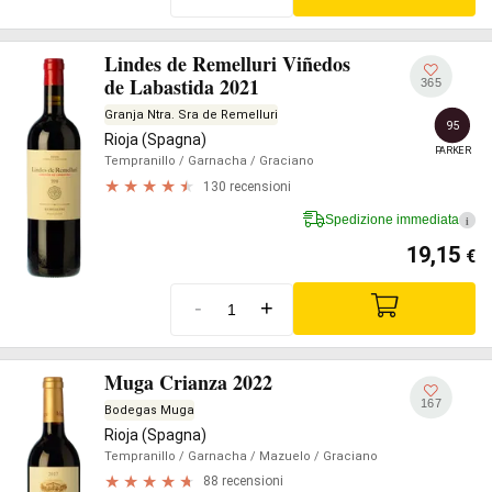
Lindes de Remelluri Viñedos
de Labastida 2021
365
Granja Ntra. Sra de Remelluri
95
Rioja (Spagna)
PARKER
Tempranillo
/ Garnacha
/ Graciano
130 recensioni
Spedizione immediata
i
19,15
€
-
+
Muga Crianza 2022
167
Bodegas Muga
Rioja (Spagna)
Tempranillo
/ Garnacha
/ Mazuelo
/ Graciano
88 recensioni