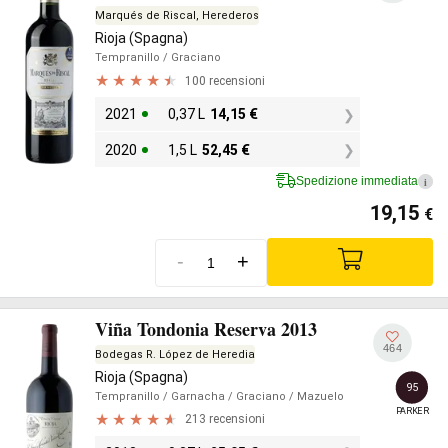
Marqués de Riscal, Herederos
Rioja (Spagna)
Tempranillo
/ Graciano
100 recensioni
2021
0,37 L
14,15
€
2020
1,5 L
52,45
€
Spedizione immediata
i
19,15
€
-
+
Viña Tondonia Reserva 2013
464
Bodegas R. López de Heredia
Rioja (Spagna)
95
Tempranillo
/ Garnacha
/ Graciano
/ Mazuelo
PARKER
213 recensioni