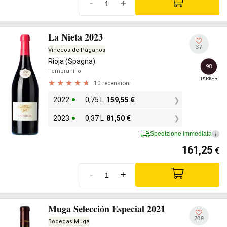
-
+
La Nieta 2023
37
Viñedos de Páganos
Rioja (Spagna)
98
Tempranillo
PARKER
10 recensioni
2022
0,75 L
159,55
€
2023
0,37 L
81,50
€
Spedizione immediata
i
161,25
€
-
+
Muga Selección Especial 2021
209
Bodegas Muga