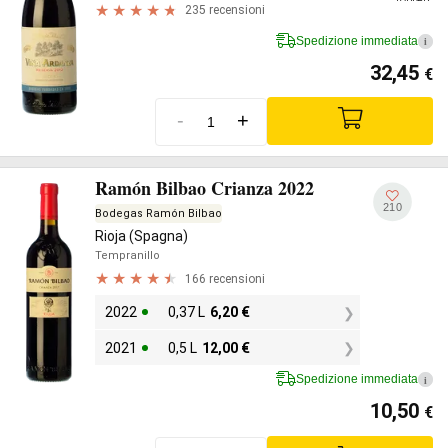
235 recensioni
Spedizione immediata
i
32,45
€
-
+
Ramón Bilbao Crianza 2022
210
Bodegas Ramón Bilbao
Rioja (Spagna)
Tempranillo
166 recensioni
2022
0,37 L
6,20
€
2021
0,5 L
12,00
€
Spedizione immediata
i
10,50
€