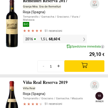
Remelluri Reserva 2017
164
Granja Ntra. Sra de Remelluri
Rioja (Spagna)
Tempranillo
/ Garnacha
/ Graciano
/ Viura
/
Malvasia
BIO
51 recensioni
2016
1,5 L
68,60
€
Spedizione immediata
i
29,10
€
-
+
Viña Real Reserva 2019
172
Viña Real
Rioja (Spagna)
93
Tempranillo
/ Graciano
/ Garnacha
/ Mazuelo
PARKER
51 recensioni