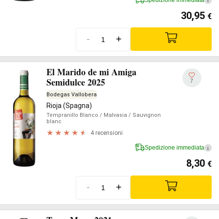
i
30,95
€
-
+
El Marido de mi Amiga
Semidulce 2025
7
Bodegas Vallobera
Rioja (Spagna)
Tempranillo Blanco
/ Malvasia
/ Sauvignon
blanc
4 recensioni
Spedizione immediata
i
8,30
€
-
+