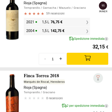
Rioja (Spagna)
95
Tempranillo
/ Garnacha
/ Mazuelo
/ Graciano
PARKER
59 recensioni
2021
1,5 L
76,75
€
2004
1,5 L
142,75
€
Spedizione immediata
i
32,15
€
-
+
Finca Torrea 2018
8
Marqués de Riscal, Herederos
Rioja (Spagna)
Tempranillo
/ Graciano
0 recensioni
2 per spedizione immediata
i