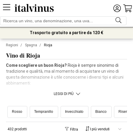
Trasporto gratuito a partire da 120 €
Regioni
/
Spagna
/
Rioja
Vino di Rioja
Come scegliere un buon Rioja?
Rioja è sempre sinonimo di
tradizione e qualità, ma al momento di acquistare un vino di
questa denominazione è utile conoscerne i diversi tipi e alcuni
abbinamenti:
LEGGI DI PIÙ
Rosso
Tempranillo
Invecchiato
Bianco
Riserva
432 prodotti
Filtra