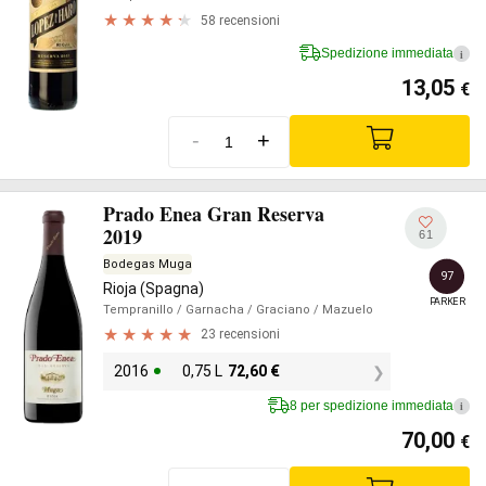
58 recensioni
Spedizione immediata
i
13,05
€
-
+
Prado Enea Gran Reserva
2019
61
Bodegas Muga
97
Rioja (Spagna)
PARKER
Tempranillo
/ Garnacha
/ Graciano
/ Mazuelo
23 recensioni
2016
0,75 L
72,60
€
8 per spedizione immediata
i
70,00
€