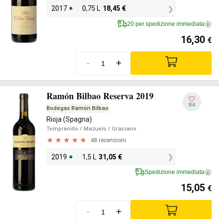
2017
0,75 L
18,45
€
20 per spedizione immediata
i
16,30
€
-
+
Ramón Bilbao Reserva 2019
84
Bodegas Ramón Bilbao
Rioja (Spagna)
Tempranillo
/ Mazuelo
/ Graciano
48 recensioni
2019
1,5 L
31,05
€
Spedizione immediata
i
15,05
€
-
+