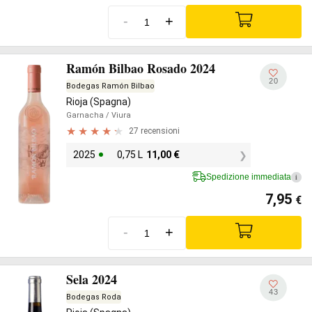
-
+
Ramón Bilbao Rosado 2024
20
Bodegas Ramón Bilbao
Rioja (Spagna)
Garnacha
/ Viura
27 recensioni
2025
0,75 L
11,00
€
Spedizione immediata
i
7,95
€
-
+
Sela 2024
43
Bodegas Roda