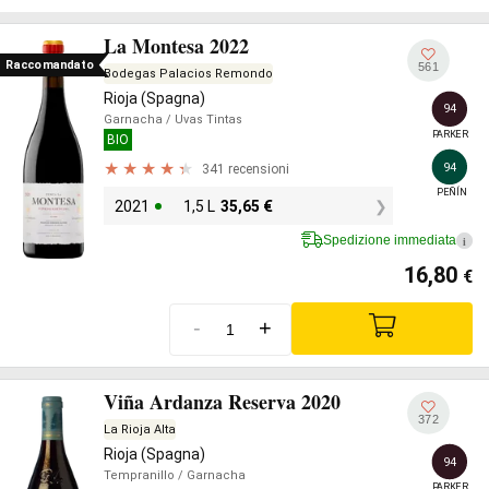
La Montesa 2022
Raccomandato
561
Bodegas Palacios Remondo
Rioja (Spagna)
94
Garnacha
/ Uvas Tintas
PARKER
BIO
94
341 recensioni
PEÑÍN
2021
1,5 L
35,65
€
Spedizione immediata
i
16,80
€
-
+
Viña Ardanza Reserva 2020
372
La Rioja Alta
Rioja (Spagna)
94
Tempranillo
/ Garnacha
PARKER