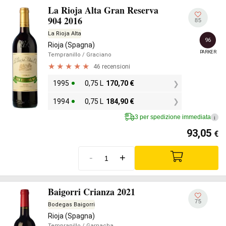
La Rioja Alta Gran Reserva
904 2016
85
La Rioja Alta
96
Rioja (Spagna)
PARKER
Tempranillo
/ Graciano
46 recensioni
1995
0,75 L
170,70
€
1994
0,75 L
184,90
€
3 per spedizione immediata
i
93,05
€
-
+
Baigorri Crianza 2021
75
Bodegas Baigorri
Rioja (Spagna)
Tempranillo
/ Garnacha