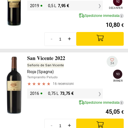
92
2019
0,5 L
7,95
€
DECANTER
Spedizione immediata
i
10,80
€
-
+
San Vicente 2022
34
Señorío de San Vicente
Rioja (Spagna)
93
Tempranillo Peludo
PARKER
16 recensioni
2016
0,75 L
73,75
€
Spedizione immediata
i
45,05
€
-
+