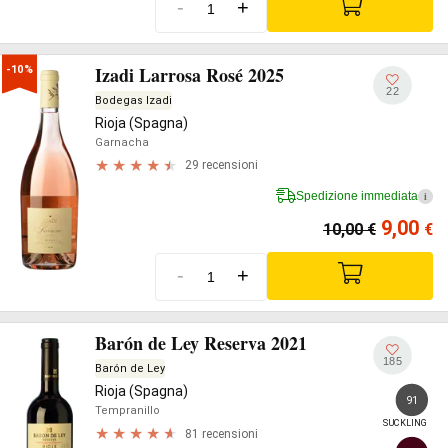
-
+
Izadi Larrosa Rosé 2025
-10%
22
Bodegas Izadi
Rioja (Spagna)
Garnacha
29 recensioni
Spedizione immediata
i
9,00
10,00
€
€
-
+
Barón de Ley Reserva 2021
185
Barón de Ley
Rioja (Spagna)
91
Tempranillo
SUCKLING
81 recensioni