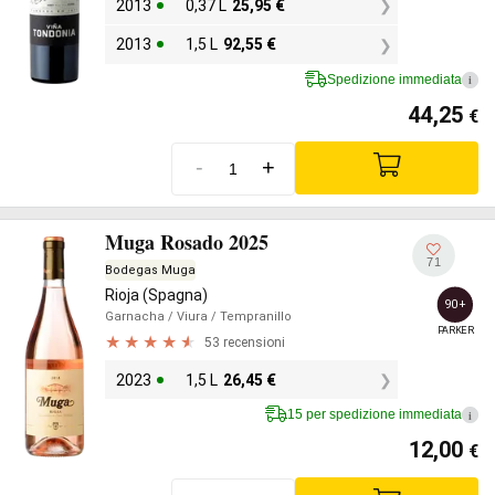
2013
0,37 L
25,95
€
2013
1,5 L
92,55
€
Spedizione immediata
i
44,25
€
-
+
Muga Rosado 2025
71
Bodegas Muga
Rioja (Spagna)
90+
Garnacha
/ Viura
/ Tempranillo
PARKER
53 recensioni
2023
1,5 L
26,45
€
15 per spedizione immediata
i
12,00
€