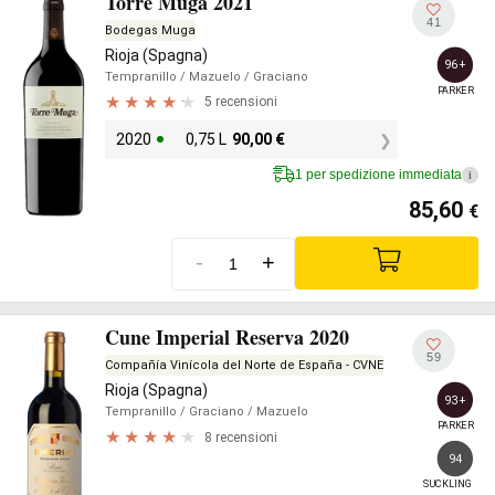
Torre Muga 2021
41
Bodegas Muga
Rioja (Spagna)
96+
Tempranillo
/ Mazuelo
/ Graciano
PARKER
5 recensioni
2020
0,75 L
90,00
€
1 per spedizione immediata
i
85,60
€
-
+
Cune Imperial Reserva 2020
59
Compañía Vinícola del Norte de España - CVNE
Rioja (Spagna)
93+
Tempranillo
/ Graciano
/ Mazuelo
PARKER
8 recensioni
94
SUCKLING