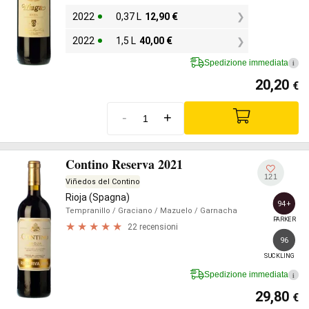
2022
0,37 L
12,90
€
2022
1,5 L
40,00
€
Spedizione immediata
i
20,20
€
-
+
Contino Reserva 2021
121
Viñedos del Contino
Rioja (Spagna)
94+
Tempranillo
/ Graciano
/ Mazuelo
/ Garnacha
PARKER
22 recensioni
96
SUCKLING
Spedizione immediata
i
29,80
€