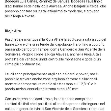
Bodegas Luis Cañas
,
Remírez de Ganuza
,
Bodegas Faustino
o
Izadi
hanno sede nella Rioja Alavesa. Anche
Baigorri
e
Ysios
, che
possono contare su installazioni molto moderne, si trovano
nella Rioja Alavesa.
Rioja Alta
Più umida e montuosa, la Rioja Alta è la sottozona sita a sud del
fiume Ebro e che si estende dal capoluogo, Haro, fino a Logroño,
passando per borghi famosi come Cenicero o San Vicente de la
Sonsierra. Proprio come la Rioja Alavesa, anche la Rioja Alta è
protetta dai venti più umidi dietro alle montagne e gode di un
clima più continentale.
I suoli sono principalmente argilloso-calcarei e poveri, ma è
possibile trovare anche zone argilloso-ferrose e alluvionali,
mentre le temperature medie si attestano sui 12,8 ºC e le
precipitazioni annuali registrano circa 450 mm.
Con un'estensione così ampia, la sottozona comprende
territori distinti che i palati più allenati sapranno distinguere nel
calice; in generale i vini di San Vicente de la Sonsierra (come ad