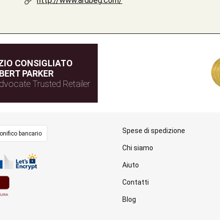
http://www.ardbeg.com/
IO CONSIGLIATO
BERT PARKER
dvocate Trusted Retailer
Spese di spedizione
onifico bancario
Chi siamo
Aiuto
Contatti
Blog