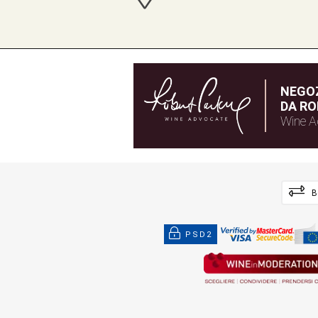
NEGOZ
DA RO
Wine A
B
PSD2