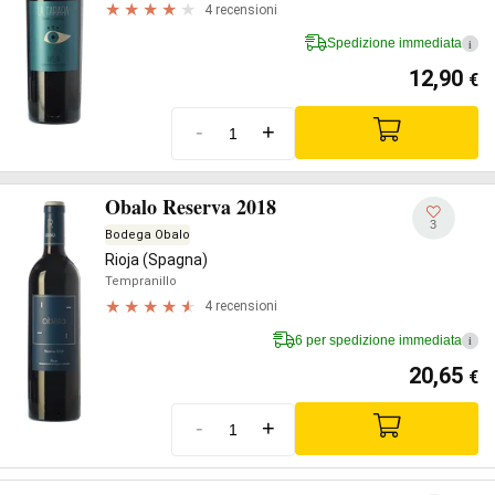
4 recensioni
Spedizione immediata
i
12,90
€
-
+
Obalo Reserva 2018
3
Bodega Obalo
Rioja (Spagna)
Tempranillo
4 recensioni
6 per spedizione immediata
i
20,65
€
-
+