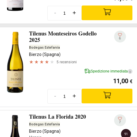
-
+
Tilenus Monteseiros Godello
2025
6
Bodegas Estefanía
Bierzo (Spagna)
5 recensioni
Spedizione immediata
i
11,00
€
-
+
Tilenus La Florida 2020
7
Bodegas Estefanía
Bierzo (Spagna)
91