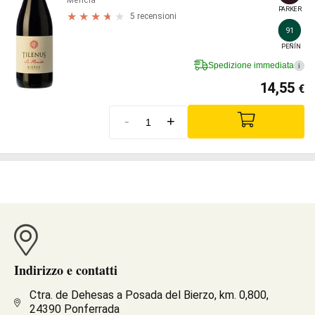
Mencia
PARKER
5 recensioni
91
PEÑÍN
Spedizione immediata
i
14,55
€
-
+
Indirizzo e contatti
Ctra. de Dehesas a Posada del Bierzo, km. 0,800,
24390 Ponferrada