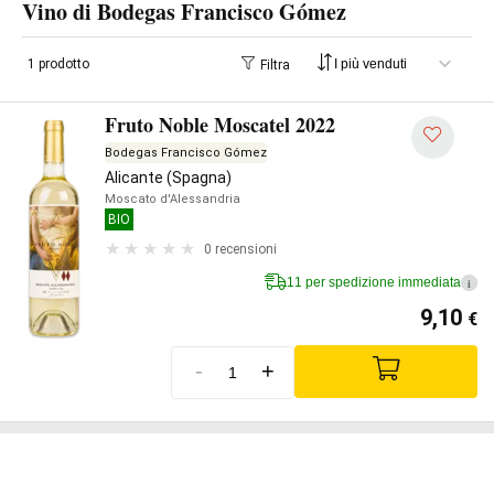
Vino di Bodegas Francisco Gómez
1 prodotto
Filtra
Fruto Noble Moscatel 2022
Bodegas Francisco Gómez
Alicante (Spagna)
Moscato d'Alessandria
BIO
0 recensioni
11 per spedizione immediata
i
9,10
€
-
+