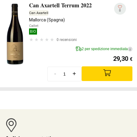
Can Axartell Terrum 2022
8
Can Axartell
Mallorca (Spagna)
Callet
BIO
0 recensioni
2 per spedizione immediata
i
29,30
€
-
+