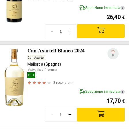
Spedizione immediata
i
26,40
€
-
+
Can Axartell Blanco 2024
8
Can Axartell
Mallorca (Spagna)
Malvasia
/ Premsal
BIO
2 recensioni
Spedizione immediata
i
17,70
€
-
+