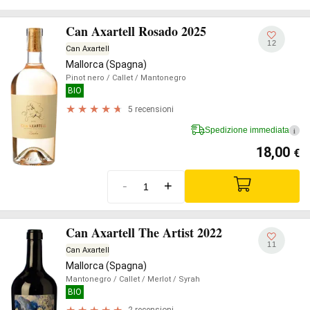
Can Axartell Rosado 2025
12
Can Axartell
Mallorca (Spagna)
Pinot nero
/ Callet
/ Mantonegro
BIO
5 recensioni
Spedizione immediata
i
18,00
€
-
+
Can Axartell The Artist 2022
11
Can Axartell
Mallorca (Spagna)
Mantonegro
/ Callet
/ Merlot
/ Syrah
BIO