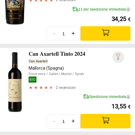
2 recensioni
11 per spedizione immediata
i
34,25
€
-
+
Can Axartell Tinto 2024
8
Can Axartell
Mallorca (Spagna)
Pinot nero
/ Callet
/ Merlot
/ Syrah
BIO
2 recensioni
Spedizione immediata
i
13,55
€
-
+