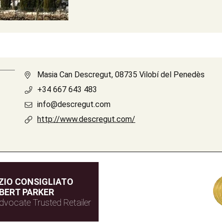
Masia Can Descregut, 08735 Vilobí del Penedès
+34 667 643 483
info@descregut.com
http://www.descregut.com/
IO CONSIGLIATO
BERT PARKER
dvocate Trusted Retailer