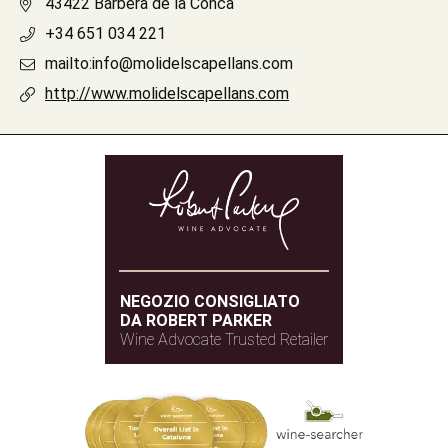
43422 Barberà de la Conca
+34 651 034 221
mailto:info@molidelscapellans.com
http://www.molidelscapellans.com
NEGOZIO CONSIGLIATO
DA ROBERT PARKER
Wine Advocate Trusted Retailer