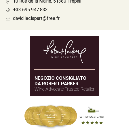
10 Rue de la Mairie, 51380 Trépail
+33 695 947 833
david.leclapart@free.fr
NEGOZIO CONSIGLIATO
DA ROBERT PARKER
Wine Advocate Trusted Retailer