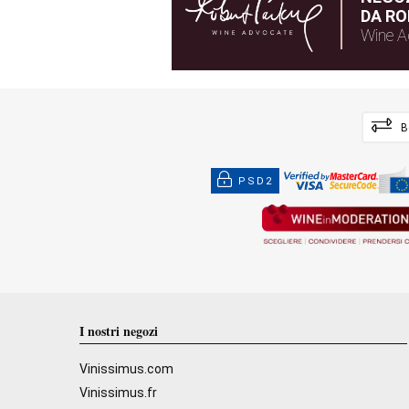
DA RO
Wine A
B
PSD2
I nostri negozi
Vinissimus.com
Vinissimus.fr