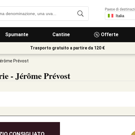
Paese di destinaz
Spumante
Cantine
Offerte
Trasporto gratuito a partire da 120 €
Jérôme Prévost
e - Jérôme Prévost
IO CONSIGLIATO