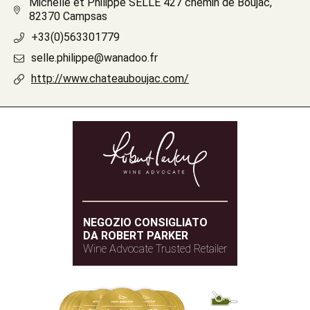
Michelle et Philippe SELLE 427 chemin de Boujac,
82370 Campsas
+33(0)563301779
selle.philippe@wanadoo.fr
http://www.chateauboujac.com/
NEGOZIO CONSIGLIATO
DA ROBERT PARKER
Wine Advocate Trusted Retailer