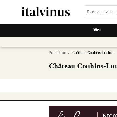
Vini
Produttori
/
Château Couhins-Lurton
Château Couhins-Lu
NEGOZ