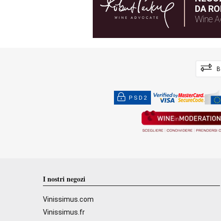
DA RO
Wine A
B
PSD2
I nostri negozi
Vinissimus.com
Vinissimus.fr