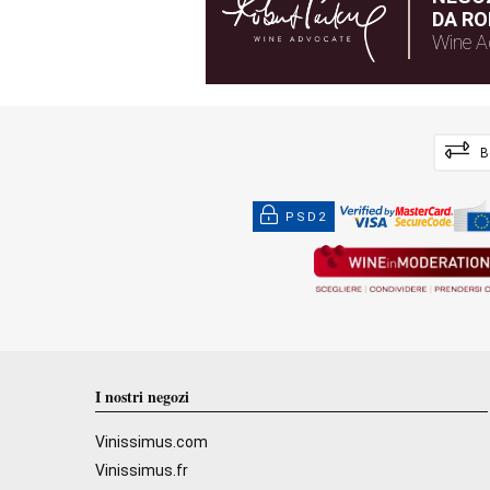
DA RO
Wine A
B
PSD2
I nostri negozi
Vinissimus.com
Vinissimus.fr