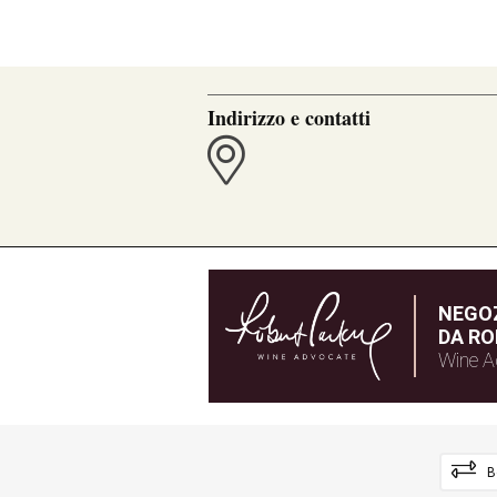
Indirizzo e contatti
NEGOZ
DA RO
Wine A
B