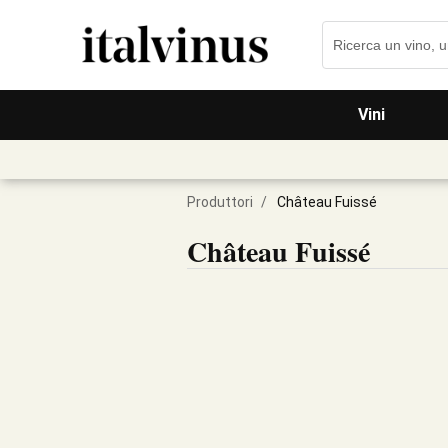
Vini
Produttori
/
Château Fuissé
Château Fuissé