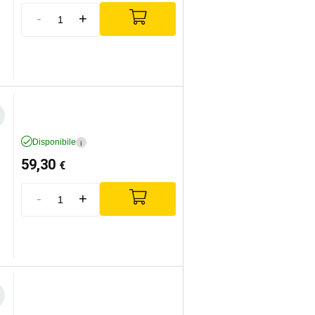
-
+
Disponibile
i
59,30
€
-
+