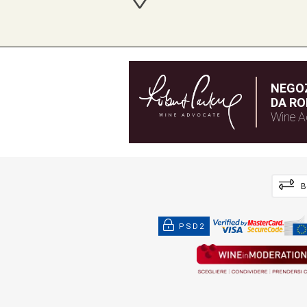
NEGOZ
DA RO
Wine A
B
PSD2