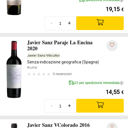
Spedizione immediata
i
19,15
€
-
+
Javier Sanz Paraje La Encina
2020
Javier Sanz Viticultor
Senza indicazione geografica (Spagna)
Bruñal
0 recensioni
22 per spedizione immediata
i
14,55
€
-
+
Javier Sanz VColorado 2016