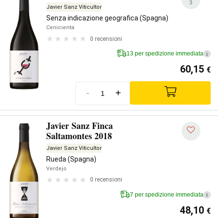
3
Javier Sanz Viticultor
Senza indicazione geografica (Spagna)
Cenicienta
0 recensioni
13 per spedizione immediata
i
60,15
€
-
+
Javier Sanz Finca
Saltamontes 2018
Javier Sanz Viticultor
Rueda (Spagna)
Verdejo
0 recensioni
7 per spedizione immediata
i
48,10
€