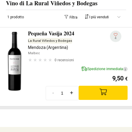
Vino di La Rural Viñedos y Bodegas
1 prodotto
Filtra
Pequeña Vasija 2024
4
La Rural Viñedos y Bodegas
Mendoza (Argentina)
Malbec
0 recensioni
Spedizione immediata
i
9,50
€
-
+