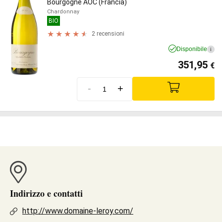
Bourgogne AOC (Francia)
Chardonnay
BIO
2 recensioni
Disponibile
i
351,95
€
-
+
Indirizzo e contatti
http://www.domaine-leroy.com/