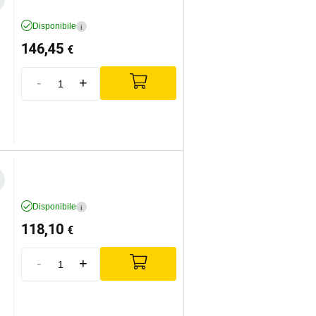
Disponibile
i
146,45
€
-
+
Disponibile
i
118,10
€
-
+