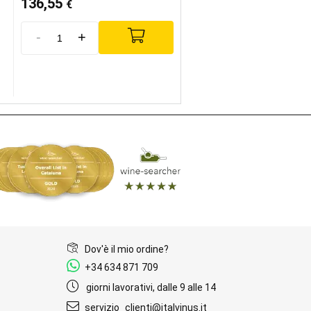
136,55
€
-
+
Dov'è il mio ordine?
+34 634 871 709
giorni lavorativi, dalle 9 alle 14
servizio_clienti@italvinus.it