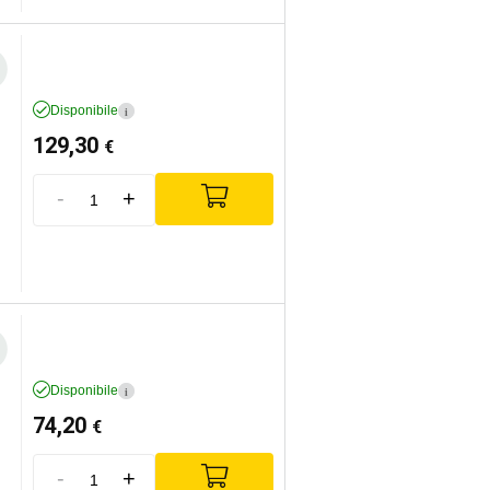
Disponibile
i
129,30
€
-
+
Disponibile
i
74,20
€
-
+