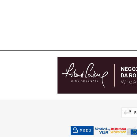
NEGOZ
DA RO
Wine A
B
PSD2