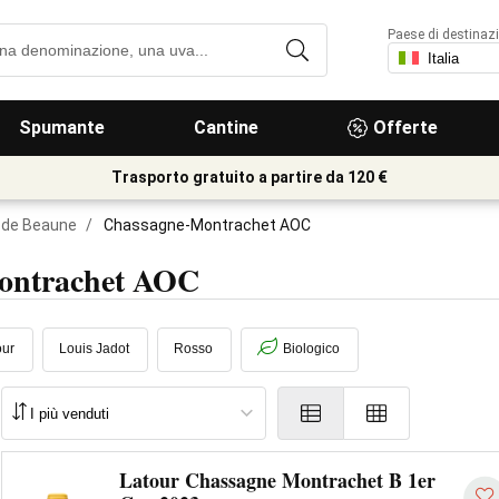
Paese di destinaz
Spumante
Cantine
Offerte
Trasporto gratuito a partire da 120 €
 de Beaune
/
Chassagne-Montrachet AOC
Montrachet AOC
our
Louis Jadot
Rosso
Biologico
Latour Chassagne Montrachet B 1er