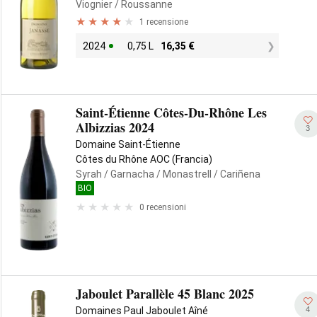
Viognier
/ Roussanne
1 recensione
2024
0,75 L
16,35
€
Saint-Étienne Côtes-Du-Rhône Les
Albizzias 2024
3
Domaine Saint-Étienne
Côtes du Rhône AOC (Francia)
Syrah
/ Garnacha
/ Monastrell
/ Cariñena
BIO
0 recensioni
Jaboulet Parallèle 45 Blanc 2025
4
Domaines Paul Jaboulet Aîné