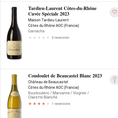
Tardieu-Laurent Côtes-du-Rhône
Cuvée Spéciale 2023
Maison Tardieu-Laurent
Côtes du Rhône AOC (Francia)
Garnacha
0 recensioni
Coudoulet de Beaucastel Blanc 2023
3
Château de Beaucastel
Côtes du Rhône AOC (Francia)
Bourboulenc
/ Marsanne
/ Viognier
/
Clairette Blanche
1 recensione