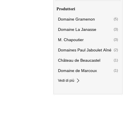
Produttori
Domaine Gramenon
(5)
Domaine La Janasse
(3)
M. Chapoutier
(3)
Domaines Paul Jaboulet Aîné
(2)
Château de Beaucastel
(1)
Domaine de Marcoux
(1)
Vedi di più