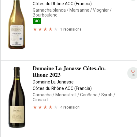
Côtes du Rhône AOC (Francia)
Garnacha blanca
/ Marsanne
/ Viognier
/
Bourboulenc
BIO
1 recensione
Domaine La Janasse Côtes-du-
Rhone 2023
10
Domaine La Janasse
Côtes du Rhône AOC (Francia)
Garnacha
/ Monastrell
/ Cariñena
/ Syrah
/
Cinsaut
4 recensioni