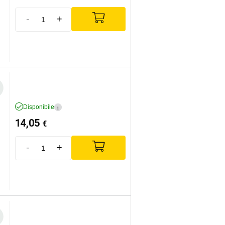
-
+
Disponibile
i
14,05
€
-
+