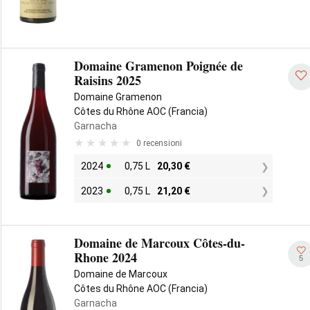
Domaine Gramenon Poignée de
Raisins 2025
Domaine Gramenon
Côtes du Rhône AOC (Francia)
Garnacha
0 recensioni
2024
0,75 L
20,30
€
2023
0,75 L
21,20
€
Domaine de Marcoux Côtes-du-
Rhone 2024
5
Domaine de Marcoux
Côtes du Rhône AOC (Francia)
Garnacha