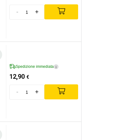
-
+
Spedizione immediata
i
12,90
€
-
+