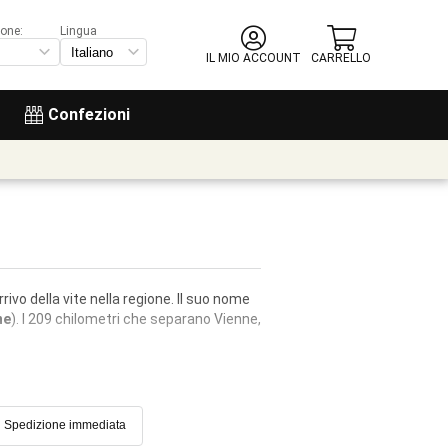
ione:
Lingua
IL MIO ACCOUNT
CARRELLO
Confezioni
rrivo della vite nella regione. Il suo nome
ne
). I 209 chilometri che separano Vienne,
Spedizione immediata