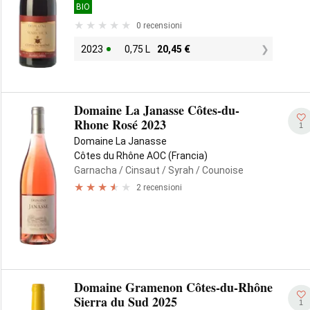
BIO
0 recensioni
2023
0,75 L
20,45
€
Domaine La Janasse Côtes-du-
Rhone Rosé 2023
1
Domaine La Janasse
Côtes du Rhône AOC (Francia)
Garnacha
/ Cinsaut
/ Syrah
/ Counoise
2 recensioni
Domaine Gramenon Côtes-du-Rhône
Sierra du Sud 2025
1