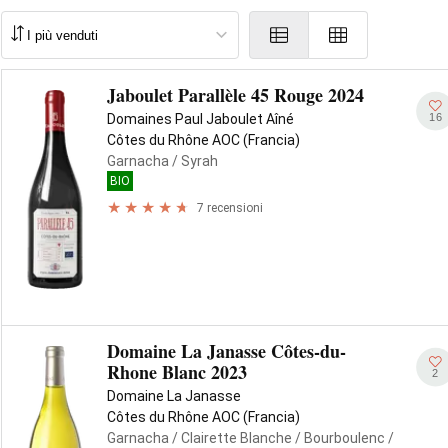
Jaboulet Parallèle 45 Rouge 2024
16
Domaines Paul Jaboulet Aîné
Côtes du Rhône AOC (Francia)
Garnacha
/ Syrah
BIO
7 recensioni
Domaine La Janasse Côtes-du-
Rhone Blanc 2023
2
Domaine La Janasse
Côtes du Rhône AOC (Francia)
Garnacha
/ Clairette Blanche
/ Bourboulenc
/