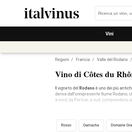
Vini
Regioni
/
Francia
/
Valle del Rodano
/
Vino di Côtes du Rh
Il vigneto del
Rodano
è uno dei più antichi
deriva dall'onnipresente fiume Rodano, che 
a nord, da Pertuis, a sud, comprendono alc
Rosso
Garnacha
Domaine Gr