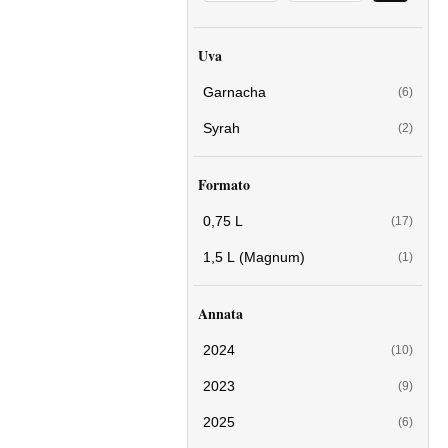
Uva
Garnacha
(6)
Syrah
(2)
Formato
0,75 L
(17)
1,5 L (Magnum)
(1)
Annata
2024
(10)
2023
(9)
2025
(6)