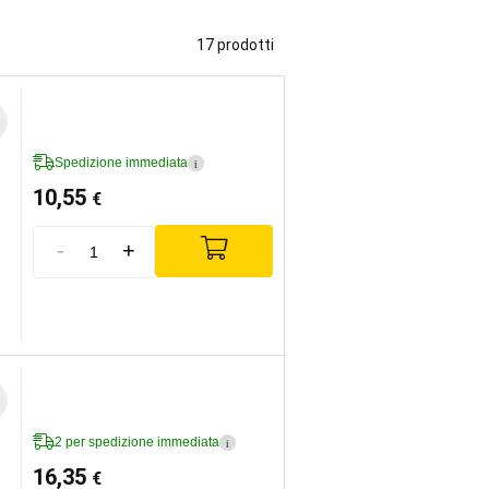
17 prodotti
Spedizione immediata
i
10,55
€
-
+
2 per spedizione immediata
i
16,35
€