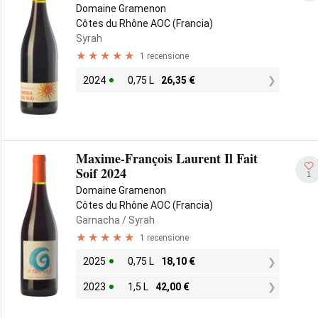
Domaine Gramenon
Côtes du Rhône AOC (Francia)
Syrah
1 recensione
2024
0,75 L
26,35
€
Maxime-François Laurent Il Fait
Soif 2024
1
Domaine Gramenon
Côtes du Rhône AOC (Francia)
Garnacha
/ Syrah
1 recensione
2025
0,75 L
18,10
€
2023
1,5 L
42,00
€