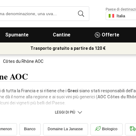
Paese di destinaz
Spumante
Cantine
Offerte
Trasporto gratuito a partire da 120 €
Côtes du Rhône AOC
ône AOC
 di tutta la Francia e si ritiene che i
Greci
siano stati responsabili dell'a
dà il nome alla regione e ai suoi vini più generici (
AOC Côtes du Rhô
uni dei vigneti più belli del Paese.
LEGGI DI PIÙ
amenon
Bianco
Domaine La Janasse
Biologico