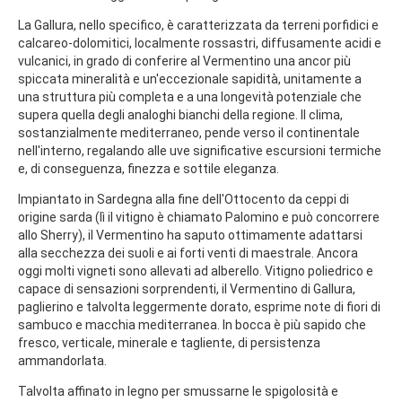
La Gallura, nello specifico, è caratterizzata da terreni porfidici e
calcareo-dolomitici, localmente rossastri, diffusamente acidi e
vulcanici, in grado di conferire al Vermentino una ancor più
spiccata mineralità e un'eccezionale sapidità, unitamente a
una struttura più completa e a una longevità potenziale che
supera quella degli analoghi bianchi della regione. Il clima,
sostanzialmente mediterraneo, pende verso il continentale
nell'interno, regalando alle uve significative escursioni termiche
e, di conseguenza, finezza e sottile eleganza.
Impiantato in Sardegna alla fine dell'Ottocento da ceppi di
origine sarda (lì il vitigno è chiamato Palomino e può concorrere
allo Sherry), il Vermentino ha saputo ottimamente adattarsi
alla secchezza dei suoli e ai forti venti di maestrale. Ancora
oggi molti vigneti sono allevati ad alberello. Vitigno poliedrico e
capace di sensazioni sorprendenti, il Vermentino di Gallura,
paglierino e talvolta leggermente dorato, esprime note di fiori di
sambuco e macchia mediterranea. In bocca è più sapido che
fresco, verticale, minerale e tagliente, di persistenza
ammandorlata.
Talvolta affinato in legno per smussarne le spigolosità e