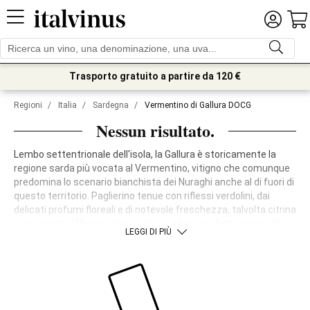
Trasporto gratuito a partire da 120 €
Regioni
/
Italia
/
Sardegna
/
Vermentino di Gallura DOCG
Nessun risultato.
Lembo settentrionale dell'isola, la Gallura è storicamente la
regione sarda più vocata al Vermentino, vitigno che comunque
predomina lo scenario bianchista dei Nuraghi anche al di fuori di
questo territorio. Paglierino tenue con riflessi verdolini, dai
delicati profumi floreali e di notevole freschezza, talvolta citrina
e agrumata, il Vermentino sardo si abbina perfettamente alle
LEGGI DI PIÙ
preparazioni di mare tipiche dei pranzi estivi, arricchite da
crostacei e ortaggi come l'asparago.