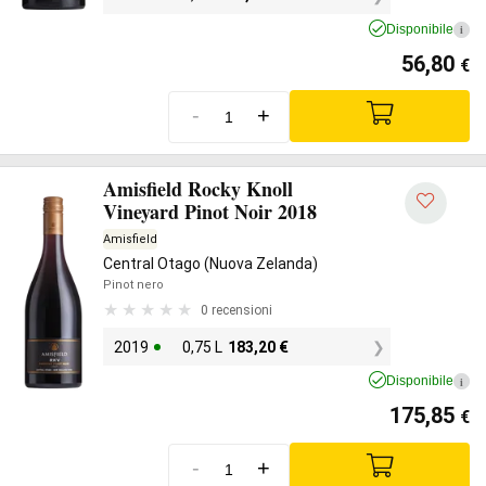
Disponibile
i
56,80
€
-
+
Amisfield Rocky Knoll
Vineyard Pinot Noir 2018
Amisfield
Central Otago (Nuova Zelanda)
Pinot nero
0 recensioni
2019
0,75 L
183,20
€
Disponibile
i
175,85
€
-
+