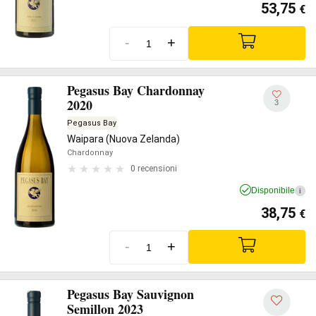
53,75
€
-
+
Pegasus Bay Chardonnay
2020
3
Pegasus Bay
Waipara (Nuova Zelanda)
Chardonnay
0 recensioni
Disponibile
i
38,75
€
-
+
Pegasus Bay Sauvignon
Semillon 2023