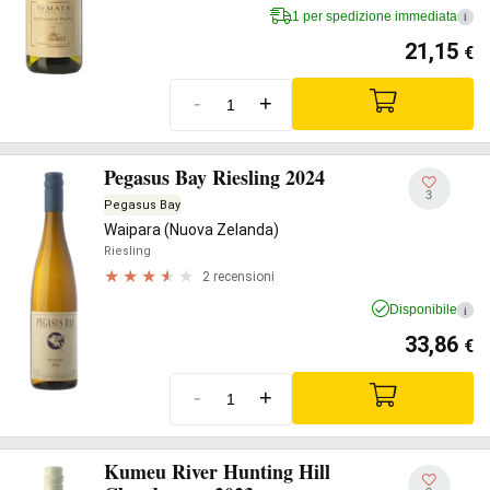
1 per spedizione immediata
i
21,15
€
-
+
Pegasus Bay Riesling 2024
3
Pegasus Bay
Waipara (Nuova Zelanda)
Riesling
2 recensioni
Disponibile
i
33,86
€
-
+
Kumeu River Hunting Hill