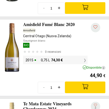
-
+
Amisfield Fumé Blanc 2020
Amisfield
Central Otago (Nuova Zelanda)
Sauvignon blanc
BIO
0 recensioni
2015
0,75 L
74,30
€
Disponibile
i
44,90
€
-
+
Te Mata Estate Vineyards
Chardonnay 2024
3