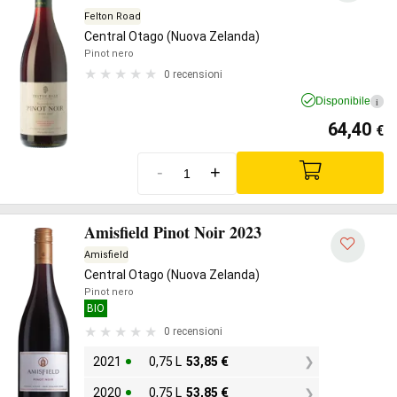
Felton Road
Central Otago (Nuova Zelanda)
Pinot nero
0 recensioni
Disponibile
i
64,40
€
-
+
Amisfield Pinot Noir 2023
Amisfield
Central Otago (Nuova Zelanda)
Pinot nero
BIO
0 recensioni
2021
0,75 L
53,85
€
2020
0,75 L
53,85
€