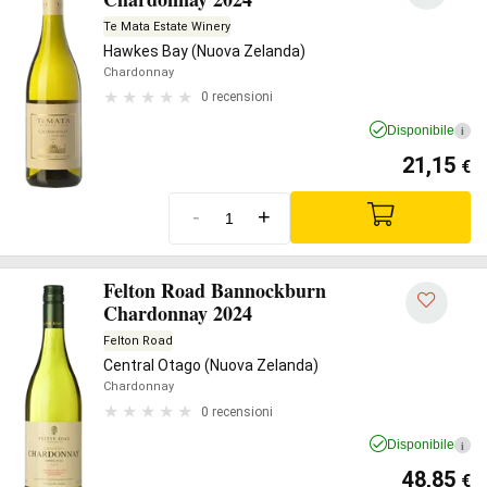
Te Mata Estate Winery
Hawkes Bay (Nuova Zelanda)
Chardonnay
0 recensioni
Disponibile
i
21,15
€
-
+
Felton Road Bannockburn
Chardonnay 2024
Felton Road
Central Otago (Nuova Zelanda)
Chardonnay
0 recensioni
Disponibile
i
48,85
€