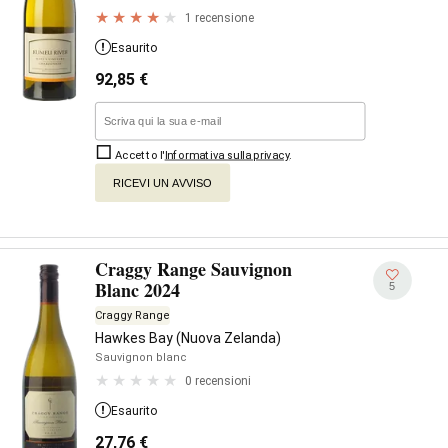
1 recensione
Esaurito
92,85
€
Accetto l'
Informativa sulla privacy
.
RICEVI UN AVVISO
Craggy Range Sauvignon
Blanc 2024
5
Craggy Range
Hawkes Bay (Nuova Zelanda)
Sauvignon blanc
0 recensioni
Esaurito
27,76
€