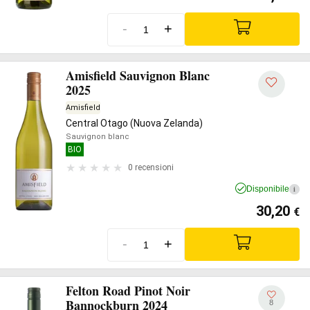
-
+
Amisfield Sauvignon Blanc
2025
Amisfield
Central Otago (Nuova Zelanda)
Sauvignon blanc
BIO
0 recensioni
Disponibile
i
30,20
€
-
+
Felton Road Pinot Noir
Bannockburn 2024
8