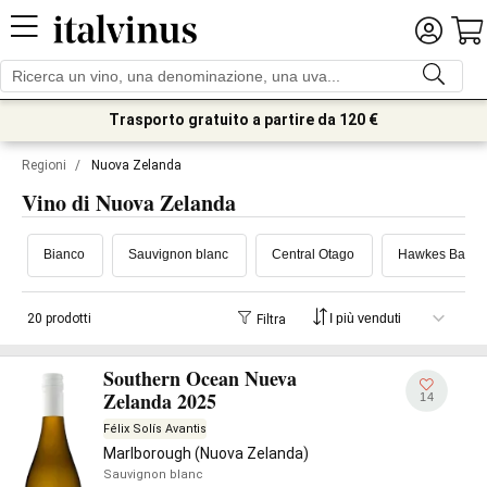
Trasporto gratuito a partire da 120 €
Regioni
/
Nuova Zelanda
Vino di Nuova Zelanda
Bianco
Sauvignon blanc
Central Otago
Hawkes Bay
20 prodotti
Filtra
Southern Ocean Nueva
Zelanda 2025
14
Félix Solís Avantis
Marlborough (Nuova Zelanda)
Sauvignon blanc