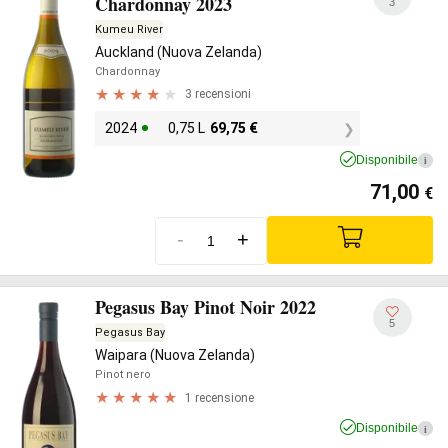
Chardonnay 2023
3
Kumeu River
Auckland (Nuova Zelanda)
Chardonnay
3 recensioni
2024
0,75 L
69,75
€
Disponibile
i
71,00
€
-
+
Pegasus Bay Pinot Noir 2022
5
Pegasus Bay
Waipara (Nuova Zelanda)
Pinot nero
1 recensione
Disponibile
i