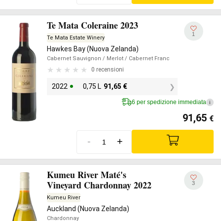
Te Mata Coleraine 2023
1
Te Mata Estate Winery
Hawkes Bay (Nuova Zelanda)
Cabernet Sauvignon
/ Merlot
/ Cabernet Franc
0 recensioni
2022
0,75 L
91,65
€
6 per spedizione immediata
i
91,65
€
-
+
Kumeu River Maté's
Vineyard Chardonnay 2022
3
Kumeu River
Auckland (Nuova Zelanda)
Chardonnay