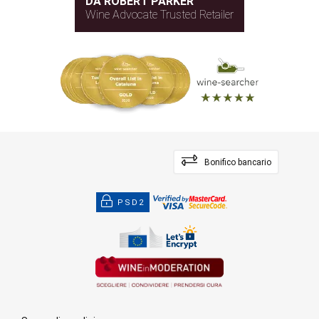
DA ROBERT PARKER
Wine Advocate Trusted Retailer
Bonifico bancario
PSD2