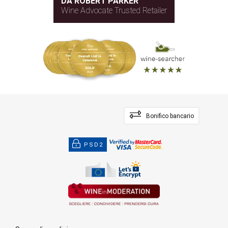
DA ROBERT PARKER
Wine Advocate Trusted Retailer
Bonifico bancario
PSD2