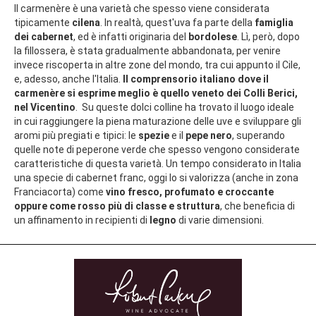
Il carmenère è una varietà che spesso viene considerata
tipicamente
cilena
. In realtà, quest'uva fa parte della
famiglia
dei cabernet
, ed è infatti originaria del
bordolese
. Lì, però, dopo
la fillossera, è stata gradualmente abbandonata, per venire
invece riscoperta in altre zone del mondo, tra cui appunto il Cile,
e, adesso, anche l'Italia.
Il comprensorio italiano dove il
carmenère si esprime meglio è quello veneto dei Colli Berici,
nel Vicentino
. Su queste dolci colline ha trovato il luogo ideale
in cui raggiungere la piena maturazione delle uve e sviluppare gli
aromi più pregiati e tipici: le
spezie
e il
pepe nero
, superando
quelle note di peperone verde che spesso vengono considerate
caratteristiche di questa varietà. Un tempo considerato in Italia
una specie di cabernet franc, oggi lo si valorizza (anche in zona
Franciacorta) come
vino fresco, profumato e croccante
oppure come rosso più di classe e struttura
, che beneficia di
un affinamento in recipienti di
legno
di varie dimensioni.