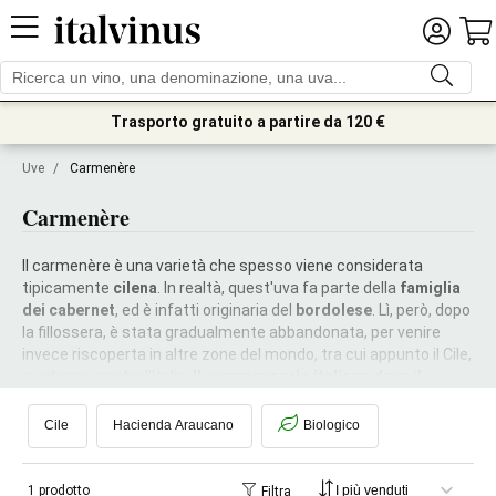
Trasporto gratuito a partire da 120 €
Uve
/
Carmenère
Carmenère
Il carmenère è una varietà che spesso viene considerata
tipicamente
cilena
. In realtà, quest'uva fa parte della
famiglia
dei cabernet
, ed è infatti originaria del
bordolese
. Lì, però, dopo
la fillossera, è stata gradualmente abbandonata, per venire
invece riscoperta in altre zone del mondo, tra cui appunto il Cile,
e, adesso, anche l'Italia.
Il comprensorio italiano dove il
carmenère si esprime meglio è quello veneto dei Colli Berici,
nel Vicentino
. Su queste dolci colline ha trovato il luogo ideale
Cile
Hacienda Araucano
Biologico
in cui raggiungere la piena maturazione delle uve e sviluppare gli
aromi più pregiati e tipici: le
spezie
e il
pepe nero
, superando
quelle note di peperone verde che spesso vengono considerate
1 prodotto
Filtra