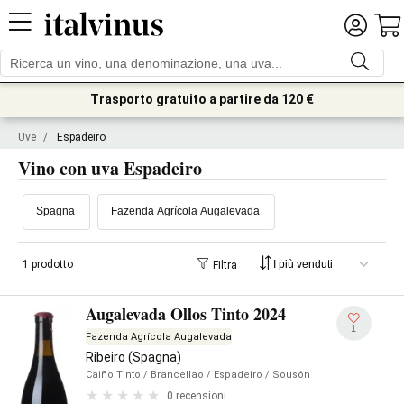
Trasporto gratuito a partire da 120 €
Uve
/
Espadeiro
Vino con uva Espadeiro
Spagna
Fazenda Agrícola Augalevada
1 prodotto
Filtra
Augalevada Ollos Tinto 2024
1
Fazenda Agrícola Augalevada
Ribeiro (Spagna)
Caiño Tinto
/ Brancellao
/ Espadeiro
/ Sousón
0 recensioni