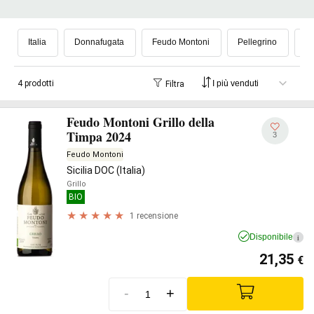
Italia
Donnafugata
Feudo Montoni
Pellegrino
Pl
4 prodotti
Filtra
Feudo Montoni Grillo della
Timpa 2024
3
Feudo Montoni
Sicilia DOC (Italia)
Grillo
BIO
1 recensione
Disponibile
i
21,35
€
-
+