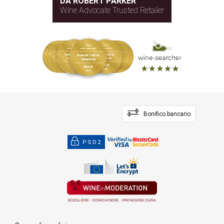
DA ROBERT PARKER
Wine Advocate Trusted Retailer
Bonifico bancario
PSD2