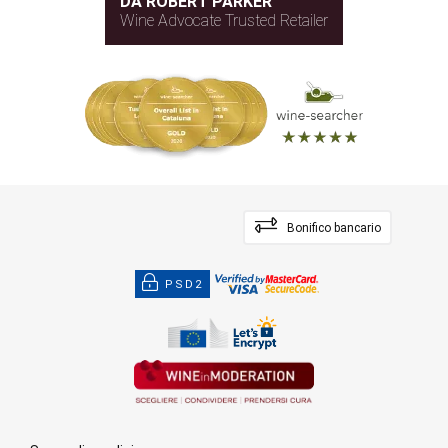
DA ROBERT PARKER
Wine Advocate Trusted Retailer
Bonifico bancario
PSD2