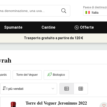
Paese di destinaz
Spumante
Cantine
Offerte
Trasporto gratuito a partire da 120 €
yrah
yards
Torre del Veguer
Biologico
Torre del Veguer Jeronimus 2022