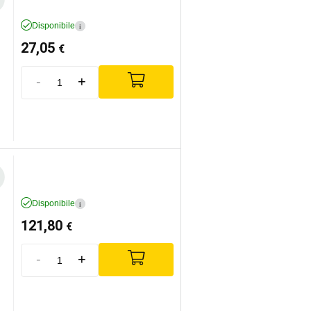
Disponibile
i
27,05
€
-
+
Disponibile
i
121,80
€
-
+