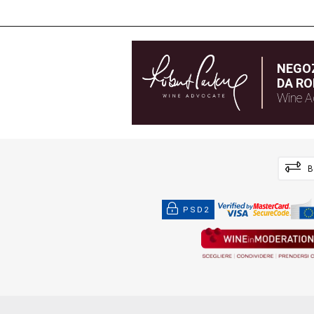
NEGOZ
DA RO
Wine A
B
PSD2