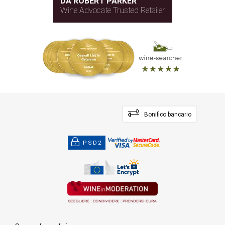
DA ROBERT PARKER
Wine Advocate Trusted Retailer
Bonifico bancario
PSD2