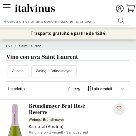
Trasporto gratuito a partire da 120 €
Uve
/
Saint Laurent
Vino con uva Saint Laurent
Austria
Weingut Bründlmayer
1 prodotto
Filtra
Bründlmayer Brut Rosé
Reserve
Weingut Bründlmayer
Kamptal (Austria)
Pinot nero
/ Zweigelt
/ Saint Laurent