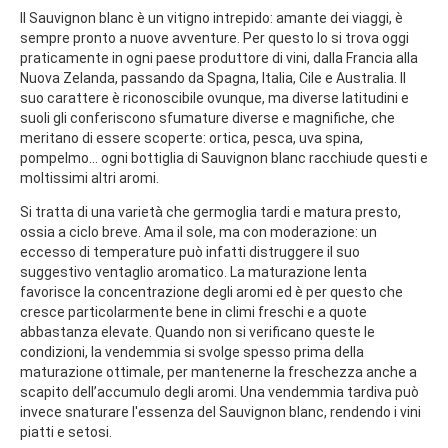
Il Sauvignon blanc è un vitigno intrepido: amante dei viaggi, è
sempre pronto a nuove avventure. Per questo lo si trova oggi
praticamente in ogni paese produttore di vini, dalla Francia alla
Nuova Zelanda, passando da Spagna, Italia, Cile e Australia. Il
suo carattere è riconoscibile ovunque, ma diverse latitudini e
suoli gli conferiscono sfumature diverse e magnifiche, che
meritano di essere scoperte: ortica, pesca, uva spina,
pompelmo... ogni bottiglia di Sauvignon blanc racchiude questi e
moltissimi altri aromi.
Si tratta di una varietà che germoglia tardi e matura presto,
ossia a ciclo breve. Ama il sole, ma con moderazione: un
eccesso di temperature può infatti distruggere il suo
suggestivo ventaglio aromatico. La maturazione lenta
favorisce la concentrazione degli aromi ed è per questo che
cresce particolarmente bene in climi freschi e a quote
abbastanza elevate. Quando non si verificano queste le
condizioni, la vendemmia si svolge spesso prima della
maturazione ottimale, per mantenerne la freschezza anche a
scapito dell’accumulo degli aromi. Una vendemmia tardiva può
invece snaturare l'essenza del Sauvignon blanc, rendendo i vini
piatti e setosi.