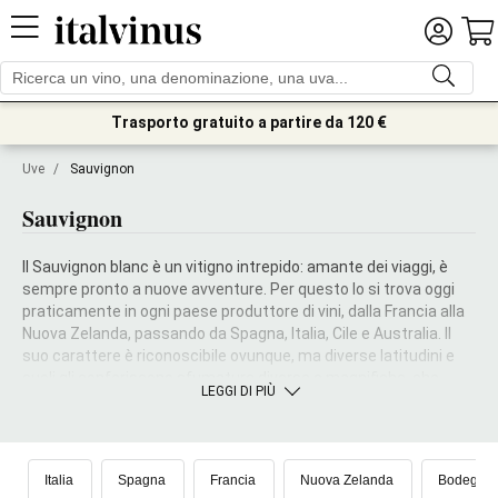
Trasporto gratuito a partire da 120 €
Uve
/
Sauvignon
Sauvignon
Il Sauvignon blanc è un vitigno intrepido: amante dei viaggi, è
sempre pronto a nuove avventure. Per questo lo si trova oggi
praticamente in ogni paese produttore di vini, dalla Francia alla
Nuova Zelanda, passando da Spagna, Italia, Cile e Australia. Il
suo carattere è riconoscibile ovunque, ma diverse latitudini e
suoli gli conferiscono sfumature diverse e magnifiche, che
LEGGI DI PIÙ
meritano di essere scoperte: ortica, pesca, uva spina,
pompelmo... ogni bottiglia di Sauvignon blanc racchiude questi e
moltissimi altri aromi.
Italia
Spagna
Francia
Nuova Zelanda
Bodegas 