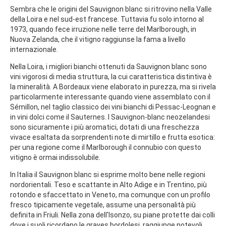
Sembra che le origini del Sauvignon blanc si ritrovino nella Valle
della Loira e nel sud-est francese. Tuttavia fu solo intorno al
1973, quando fece irruzione nelle terre del Marlborough, in
Nuova Zelanda, che il vitigno raggiunse la fama a livello
internazionale.
Nella Loira, i migliori bianchi ottenuti da Sauvignon blanc sono
vini vigorosi di media struttura, la cui caratteristica distintiva è
la mineralità. A Bordeaux viene elaborato in purezza, ma si rivela
particolarmente interessante quando viene assemblato con il
Sémillon, nel taglio classico dei vini bianchi di Pessac-Leognan e
in vini dolci come il Sauternes. I Sauvignon-blanc neozelandesi
sono sicuramente i più aromatici, dotati di una freschezza
vivace esaltata da sorprendenti note di mirtillo e frutta esotica:
per una regione come il Marlborough il connubio con questo
vitigno è ormai indissolubile.
In Italia il Sauvignon blanc si esprime molto bene nelle regioni
nordorientali. Teso e scattante in Alto Adige e in Trentino, più
rotondo e sfaccettato in Veneto, ma comunque con un profilo
fresco tipicamente vegetale, assume una personalità più
definita in Friuli. Nella zona dell'Isonzo, su piane protette dai colli
dove i suoli ricordano le graves bordolesi, raggiunge notevoli