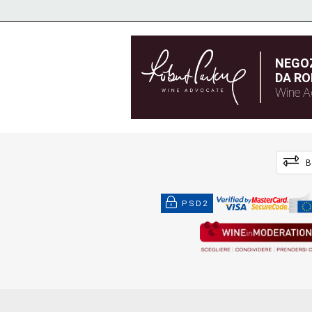
NEGOZ
DA RO
Wine A
B
PSD2