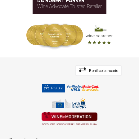
DA ROBERT PARKER
Wine Advocate Trusted Retailer
Bonifico bancario
PSD2