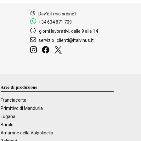
Dov'è il mio ordine?
+34 634 871 709
giorni lavorativi, dalle 9 alle 14
servizio_clienti@italvinus.it
Aree di produzione
Franciacorta
Primitivo di Manduria
Lugana
Barolo
Amarone della Valpolicella
Bolgheri