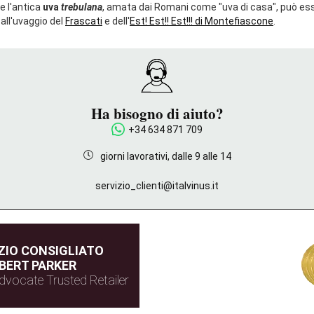
e l'antica
uva
trebulana
, amata dai Romani come "uva di casa", può ess
all'uvaggio del
Frascati
e dell'
Est! Est!! Est!!!
di Montefiascone
.
Ha bisogno di aiuto?
+34 634 871 709
giorni lavorativi, dalle 9 alle 14
servizio_clienti@italvinus.it
IO CONSIGLIATO
BERT PARKER
dvocate Trusted Retailer