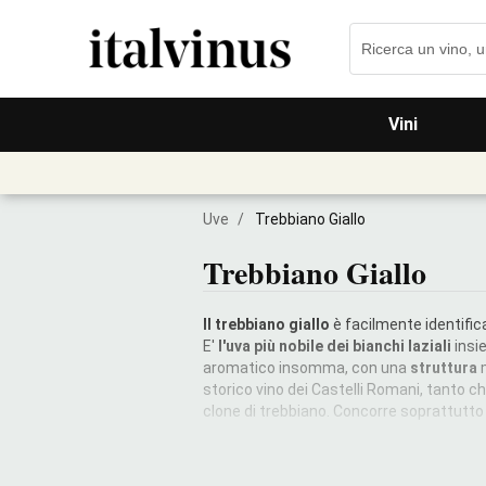
Vini
Uve
/
Trebbiano Giallo
Trebbiano Giallo
Il trebbiano giallo
è facilmente identific
E'
l'uva più nobile dei bianchi laziali
insi
aromatico insomma, con una
struttura
storico vino dei Castelli Romani, tanto ch
clone di trebbiano. Concorre soprattutto 