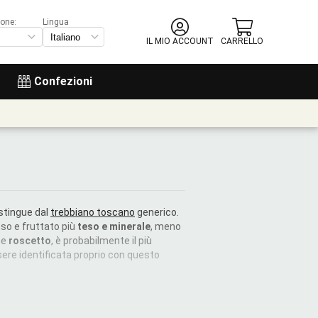
ione:
Lingua
IL MIO ACCOUNT
CARRELLO
Confezioni
stingue dal
trebbiano toscano
generico.
nso e fruttato più
teso e minerale
, meno
he
roscetto
, è probabilmente il più
ere identificata proprio con questo