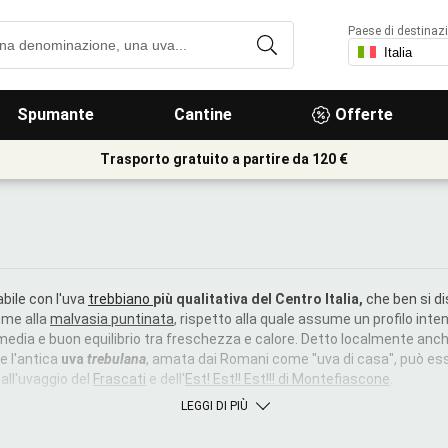
Paese di destinaz
Spumante
Cantine
Offerte
Trasporto gratuito a partire da 120 €
abile con l'uva
trebbiano
più qualitativa del Centro Italia,
che ben si di
eme alla
malvasia puntinata
, rispetto alla quale assume un profilo inte
media e buon equilibrio tra freschezza e calore. Detto localmente anc
e l'antica
uva
trebulana
, amata dai Romani come "uva di casa", può ess
all'uvaggio del
Frascati
e dell'
Est! Est!! Est!!!
di Montefiascone
.
LEGGI DI PIÙ