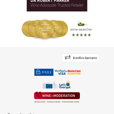
DA ROBERT PARKER
Wine Advocate Trusted Retailer
Bonifico bancario
PSD2