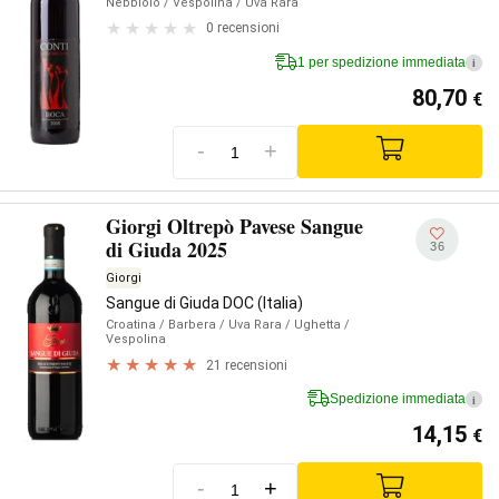
Nebbiolo
/ Vespolina
/ Uva Rara
0 recensioni
1 per spedizione immediata
i
80,70
€
-
+
Giorgi Oltrepò Pavese Sangue
di Giuda 2025
36
Giorgi
Sangue di Giuda DOC (Italia)
Croatina
/ Barbera
/ Uva Rara
/ Ughetta
/
Vespolina
21 recensioni
Spedizione immediata
i
14,15
€
-
+