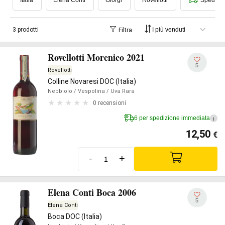
Italia
Elena Conti
Giorgi
Rovellotti
Spedizio
3 prodotti
Filtra
Rovellotti Morenico 2021
5
Rovellotti
Colline Novaresi DOC (Italia)
Nebbiolo
/ Vespolina
/ Uva Rara
0 recensioni
6 per spedizione immediata
i
12,50
€
-
+
Elena Conti Boca 2006
5
Elena Conti
Boca DOC (Italia)