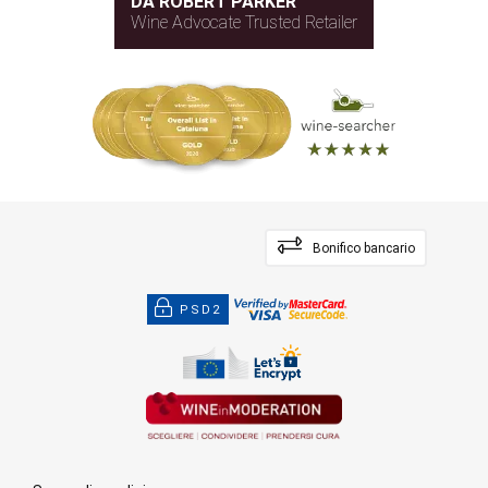
DA ROBERT PARKER
Wine Advocate Trusted Retailer
Bonifico bancario
PSD2