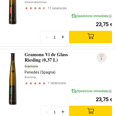
Gewürztraminer
11 recensioni
Spedizione immediata
i
23,75
€
-
+
Gramona Vi de Glass
Riesling (0,37 L)
6
Gramona
Penedès (Spagna)
Riesling
1 recensione
Spedizione immediata
i
23,75
€
-
+