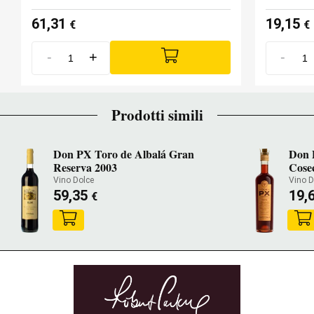
61,31
19,15
€
€
-
+
-
Prodotti simili
Don PX Toro de Albalá Gran
Don 
Reserva 2003
Cose
Vino Dolce
Vino D
59,35
19,
€