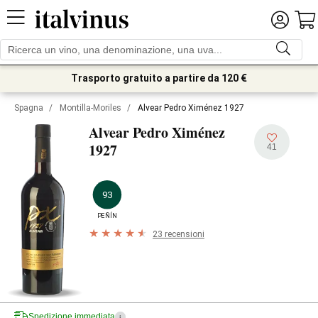
Trasporto gratuito a partire da 120 €
Spagna
/
Montilla-Moriles
/
Alvear Pedro Ximénez 1927
Alvear Pedro Ximénez
1927
41
93
PEÑÍN
23 recensioni
Spedizione immediata
i