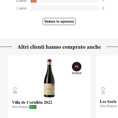
1 stella
0
Vedere le opinioni
Altri clienti hanno comprato anche
96
PARKER
69
16
Les Sorts 
Villa de Corullón 2022
Vino Rosso
Vino Rosso
BIO