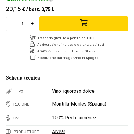
20,15
€
/ bott. 0,75 L
-
+
Trasporto gratuito a partire da 120 €
Assicurazione inclusa e garanzia sui resi
4.74/5
Valutazione di Trusted Shops
Spedizione dal magazzino in
Spagna
Scheda tecnica
Vino liquoroso dolce
TIPO
Montilla-Moriles
(
Spagna
)
REGIONE
100%
Pedro ximénez
UVE
Alvear
PRODUTTORE