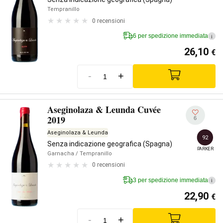
Tempranillo
0 recensioni
6 per spedizione immediata
i
26,10
€
-
+
Aseginolaza & Leunda Cuvée
2019
6
Aseginolaza & Leunda
92
Senza indicazione geografica (Spagna)
PARKER
Garnacha
/ Tempranillo
0 recensioni
3 per spedizione immediata
i
22,90
€
-
+