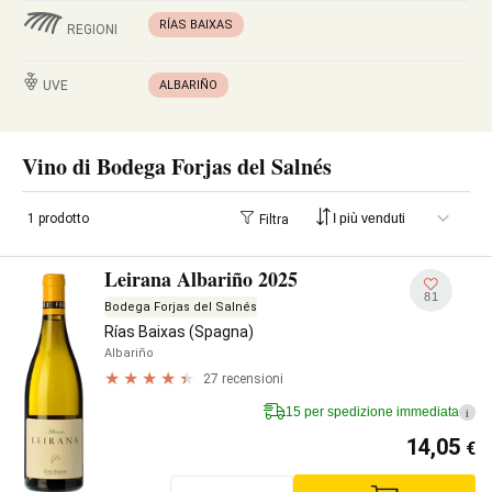
RÍAS BAIXAS
REGIONI
UVE
ALBARIÑO
Vino di Bodega Forjas del Salnés
1 prodotto
Filtra
Leirana Albariño 2025
81
Bodega Forjas del Salnés
Rías Baixas (Spagna)
Albariño
27 recensioni
15 per spedizione immediata
i
14,05
€