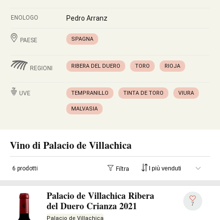
ENOLOGO
Pedro Arranz
SPAGNA
PAESE
RIBERA DEL DUERO
TORO
RIOJA
REGIONI
UVE
TEMPRANILLO
TINTA DE TORO
VIURA
MALVASIA
Vino di Palacio de Villachica
6 prodotti
Filtra
Palacio de Villachica Ribera
del Duero Crianza 2021
7
Palacio de Villachica