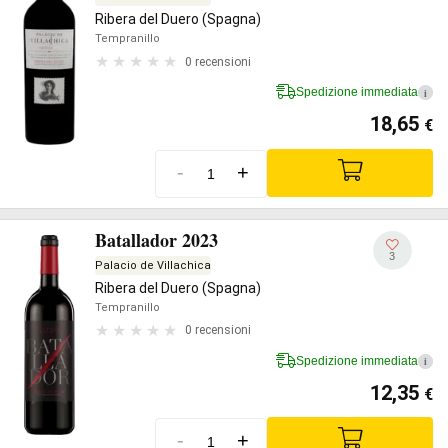
Ribera del Duero (Spagna)
Tempranillo
0 recensioni
Spedizione immediata
i
18,65
€
-
+
Batallador 2023
3
Palacio de Villachica
Ribera del Duero (Spagna)
Tempranillo
0 recensioni
Spedizione immediata
i
12,35
€
-
+