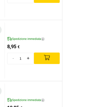
Spedizione immediata
i
8,95
€
-
+
Spedizione immediata
i