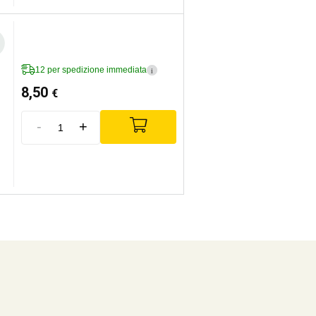
12 per spedizione immediata
i
8,50
€
-
+