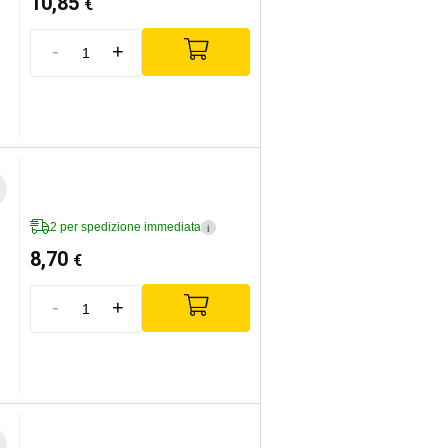
10,85
€
-
+
2 per spedizione immediata
i
8,70
€
-
+