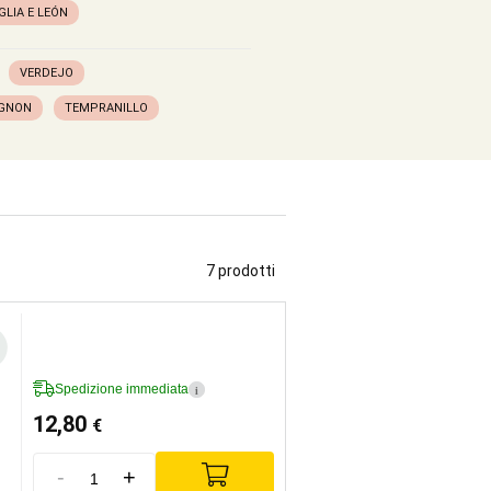
GLIA E LEÓN
VERDEJO
IGNON
TEMPRANILLO
7 prodotti
Spedizione immediata
i
12,80
€
-
+