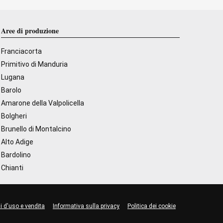
Aree di produzione
Franciacorta
Primitivo di Manduria
Lugana
Barolo
Amarone della Valpolicella
Bolgheri
Brunello di Montalcino
Alto Adige
Bardolino
Chianti
i d'uso e vendita
Informativa sulla privacy
Politica dei cookie