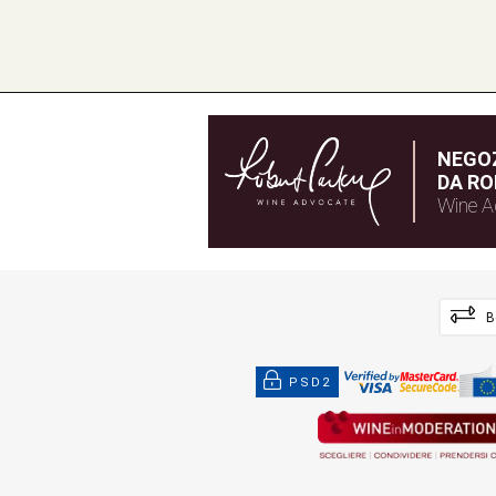
NEGOZ
DA RO
Wine A
B
PSD2