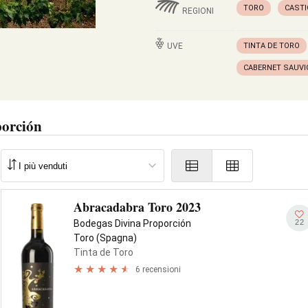
TORO
CASTI
REGIONI
UVE
TINTA DE TORO
CABERNET SAUV
porción
Abracadabra Toro 2023
22
Bodegas Divina Proporción
Toro (Spagna)
Tinta de Toro
6 recensioni