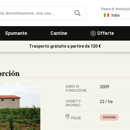
Paese di destinaz
Spumante
Cantine
Offerte
Trasporto gratuito a partire da 120 €
orción
ANNO DI
2009
FONDAZIONE
VIGNETO
22 / ha
PROPRIO:
SPAGNA
PAESE